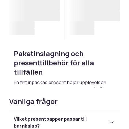
Paketinslagning och
presenttillbehör för alla
tillfällen
En fint inpackad present höjer upplevelsen
och visar att du lagt tid och omsorg på gåvan.
Oavsett om det gäller en födelsedag, ett
Vanliga frågor
bröllop, jul eller konfirmation hittar du här ett
brett utbud av paketinslagning,
presentpapper, presentpåsar och tillbehör för
Vilket presentpapper passar till
att göra paketen extra personliga och snygga.
barnkalas?