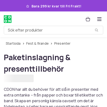
Hoppa till huvudinnehållet
Bara 299 kr kvar till Fri Frakt!
Sök efter produkter
Startsida
Fest & firande
Presenter
Paketinslagning &
presenttillbehör
CDON har allt du behöver för att slå in presenter med
extra omtanke – från papper och boxar till etiketter och
band. Skapa en personlig känsla oavsett om det är
födelsedag, jul eller bara en uppskattande gest. Hos