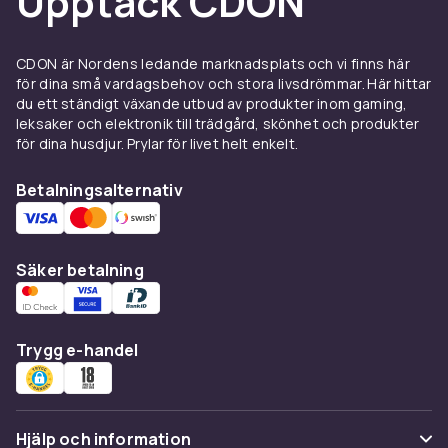
Upptäck CDON
och skyddsmaterial
Presentpåsar är ett snabbt och stilrent
CDON är Nordens ledande marknadsplats och vi finns här
alternativ till traditionell paketinslagning. De
för dina små vardagsbehov och stora livsdrömmar. Här hittar
finns i många storlekar och material, från små
du ett ständigt växande utbud av produkter inom gaming,
leksaker och elektronik till trädgård, skönhet och produkter
smyckesbågar till stora shoppingpåsar i
för dina husdjur. Prylar för livet helt enkelt.
kraftigt material. Presentlådor med lock ger en
exklusiv känsla och är perfekta för kläder,
Betalningsalternativ
smycken och böcker som annars är svåra att
slå in.
Kom också ihåg silkespapper, krusat
Säker betalning
dekorationspapper och stötdämpande
skumplast för att skydda och presentera
innehållet på ett vackert sätt. Det ger
Trygg e-handel
presentationen ett professionellt och
genomtänkt uttryck.
Rosetter, band och dekorativa
Hjälp och information