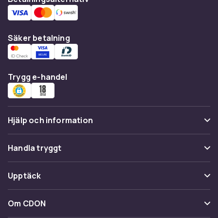
Säker betalning
Trygg e-handel
Hjälp och information
Vanliga frågor
Handla tryggt
Spåra paket
Betalning
Upptäck
Ångra & Returnera här
Leverans
Kategorier
Kundservice
Om CDON
Villkor & policy