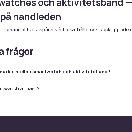
atches och aktivitetsband 
 på handleden
 förvandlat hur vi spårar vår hälsa, håller oss uppkopplade 
den. Hos CDON hittar du ett komplett sortiment av smartwat
nd från marknadens ledande varumärken.
Apple
Watch,
Sams
a frågor
,
Garmin
,
Fitbit
,
Polar
,
Suunto
,
Xiaomi
,
Huawei
,
Fossil
och
Goo
 något för alla livsstilar och budgetar.
 vill ha en premium-smartwatch för att få aviseringar från t
llnaden mellan smartwatch och aktivitetsband?
 för att navigera på löparrundan eller ett enkelt aktivitets
 steg och övervaka sömnen — vårt sortiment täcker alla beho
rtwatch är bäst?
atches — din digitala assist
ndleden
 är mycket mer än en klocka. Med en smartwatch får du avi
one, kan svara på meddelanden, strömma musik, betala kont