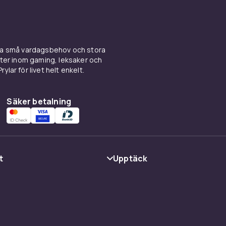
 navigera med GPS.
Apple Watch
och
Samsung Galaxy Watc
artwatcherna globalt och erbjuder tät integration med res
ekosystem.
ina små vardagsbehov och stora
ael Kors och andra modehändlares smartwatches kombinerar 
kter inom gaming, leksaker och
med smart teknologi för den som vill ha ett stilfullt plagg s
ylar för livet helt enkelt.
 ett smart verktyg. Google Pixel Watch och OnePlus Watch ä
roid-alternativ för den som väljer bort Samsungs ekosystem
Säker betalning
tetsarmband — hälsspårning f
t
Upptäck
mband
är en mer budgetvänlig ingång till wearables och fokus
te: stegräkning, pulsmätning, sömnövervakning och
Kategorier
rning. Garmin, Fitbit, Polar, Suunto och Xiaomi är ledande va
Varumärken
rodukter för allt från casual-användare till seröosa atleter
yngre användare finns speciella aktivitetsarmband med
cy
Guider
oll och motiverande gamesifierade funktioner. För seniorer f