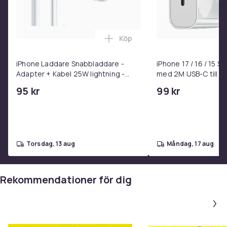
17. Mio min Mio
18. Alla vi barn i Bullerbyn
19. Vår på Saltkråkan
Köp
20. Vargsången
Lägg till iPhone Laddare Snab
21. Alla ska sova för nu är det natt
iPhone Laddare Snabbladdare -
iPhone 17 / 16 / 15 
Adapter + Kabel 25W lightning -
med 2M USB-C till U
ÖVRIGT:
USB-C 2m
Mediatyp: CD
95 kr
99 kr
Distributör: NAX
Label: Naxos
Streckkod: 7473132536236
torsdag, 13 aug
måndag, 17 aug
SKU: 22434
Artikel.nr.
Rekommendationer för dig
5d54b6c2-d118-57a3-aa02-902539788726
Produktsäkerhetsinformation