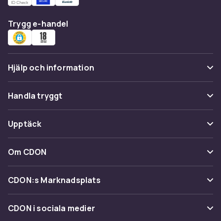
Trygg e-handel
Hjälp och information
Vanliga frågor
Handla tryggt
Spåra paket
Betalning
Upptäck
Ångra & Returnera här
Leverans
Kategorier
Kundservice
Om CDON
Villkor & policy
Varumärken
Om oss
Återkallelser
CDON:s Marknadsplats
Guider
Kundrecensioner
Sälj på CDON
Shopit.se
CDON i sociala medier
Karriär på CDON