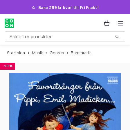
Hoppa till huvudinnehållet
Bara 299 kr kvar till Fri Frakt!
Sök efter produkter
Startsida
Musik
Genres
Barnmusik
-29 %