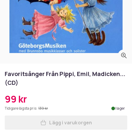
Favoritsånger Från Pippi, Emil, Madicken...
(CD)
99 kr
Tidigare lägsta pris:
139 kr
I lager
Lägg i varukorgen
Lägg till Favoritsånger Från 