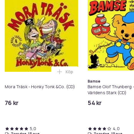
Köp
Lägg till Mora Träsk - Honky To
Bamse
Mora Träsk - Honky Tonk &Co. (CD)
Bamse Olof Thunberg 
Världens Stark (CD)
76 kr
54 kr
5,0
4,0
torsdag, 13 aug
torsdag, 13 aug