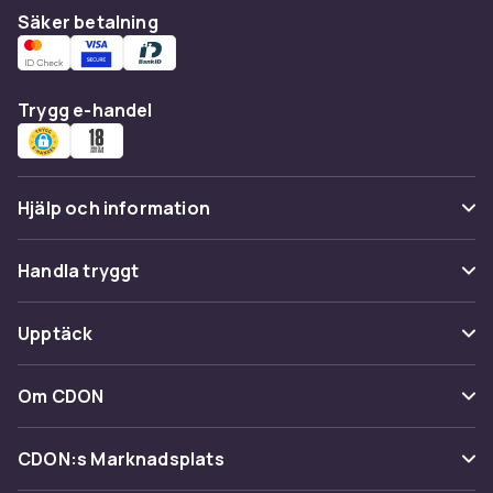
Säker betalning
Trygg e-handel
Hjälp och information
Vanliga frågor
Handla tryggt
Spåra paket
Betalning
Upptäck
Ångra & Returnera här
Leverans
Kategorier
Kundservice
Om CDON
Villkor & policy
Varumärken
Om oss
Återkallelser
CDON:s Marknadsplats
Guider