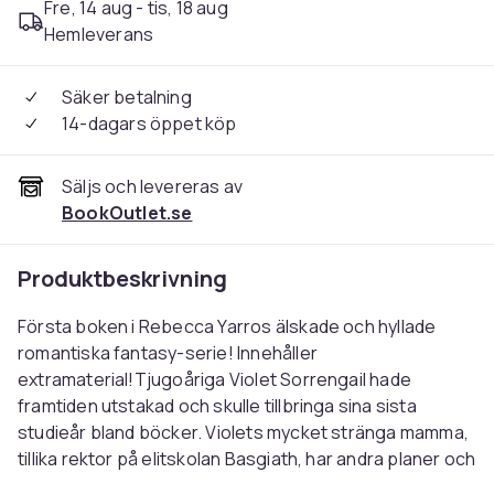
Fre, 14 aug - tis, 18 aug
Hemleverans
Säker betalning
14-dagars öppet köp
Säljs och levereras av
BookOutlet.se
Produktbeskrivning
Första boken i Rebecca Yarros älskade och hyllade
romantiska fantasy-serie! Innehåller
extramaterial!Tjugoåriga Violet Sorrengail hade
framtiden utstakad och skulle tillbringa sina sista
studieår bland böcker. Violets mycket stränga mamma,
tillika rektor på elitskolan Basgiath, har andra planer och
beordrar henne att bli drakryttare i stället – den