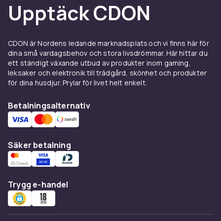
Upptäck CDON
avlägsna framtider som lockar mest hittar du
rätt bland våra
science fiction-böcker
. Här
finns genreklassiker som
Neuromancer
och
filmatiseringar som
Blade Runner
, tillsammans
CDON är Nordens ledande marknadsplats och vi finns här för
dina små vardagsbehov och stora livsdrömmar. Här hittar du
med moderna favoriter som
Uppdrag Hail
ett ständigt växande utbud av produkter inom gaming,
Mary
och böcker från
Star Wars
-
leksaker och elektronik till trädgård, skönhet och produkter
universumet.
för dina husdjur. Prylar för livet helt enkelt.
Fantasy och science fiction
Betalningsalternativ
för barn och ungdomar
Många av våra mest populära titlar riktar sig till
Säker betalning
yngre läsare. Letar du efter fantasy böcker för
barn eller spännande science fiction för
ungdomar kan det också vara värt att kika
bland
ungdomsböcker
och
barnböcker
, där du
Trygg e-handel
hittar fler äventyr anpassade efter ålder och
läsnivå.