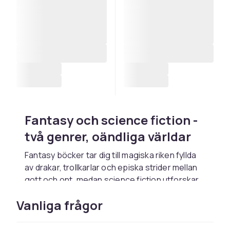
Fantasy och science fiction -
två genrer, oändliga världar
Fantasy böcker tar dig till magiska riken fyllda
av drakar, trollkarlar och episka strider mellan
gott och ont, medan science fiction utforskar
rymdresor, framtidsteknik och främmande
Vanliga frågor
civilisationer. Hos CDON hittar du ett brett
utbud inom båda genrerna, från etablerade
klassiker till nya storsäljare, i pocket, inbundet