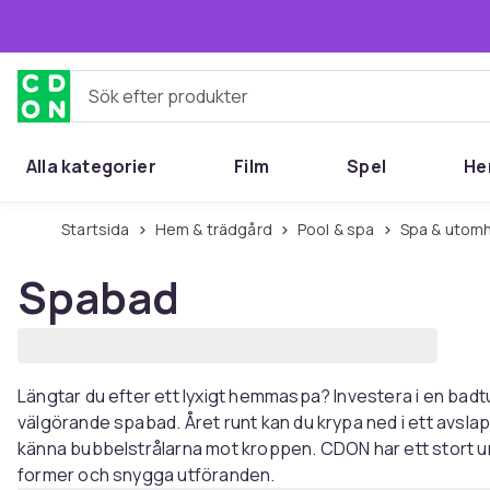
Hoppa till huvudinnehållet
Sök efter produkter
Alla kategorier
Film
Spel
He
Startsida
Hem & trädgård
Pool & spa
Spa & uto
Spabad
Längtar du efter ett lyxigt hemmaspa? Investera i en badtu
välgörande spabad. Året runt kan du krypa ned i ett avs
känna bubbelstrålarna mot kroppen. CDON har ett stort ur
former och snygga utföranden.