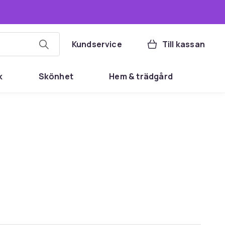
Kundservice
Till kassan
k
Skönhet
Hem & trädgård