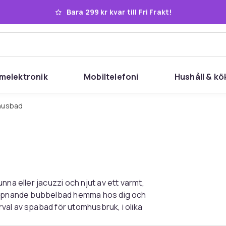
Bara 299 kr kvar till Fri Frakt!
melektronik
Mobiltelefoni
Hushåll & kö
mhusbad
nna eller jacuzzi och njut av ett varmt,
lappnande bubbelbad hemma hos dig och
val av spabad för utomhusbruk, i olika