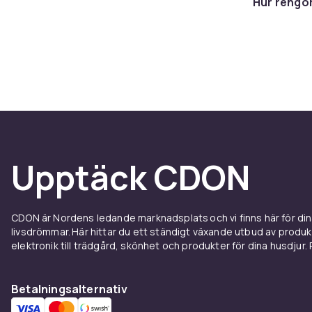
Hur rengö
och finns i mo
personer). La
sidor, snabb 
premiumaltern
smartare digi
bättre och sä
Luftjet
Upptäck CDON
skilln
Uppblåsbara s
luft genom hu
CDON är Nordens ledande marknadsplats och vi finns här för d
livsdrömmar. Här hittar du ett ständigt växande utbud av produ
bubbeleffekt
elektronik till trädgård, skönhet och produkter för dina husdjur. Pr
att underhåll
genom färre m
Hydrojets ge
Betalningsalternativ
kostar mer.