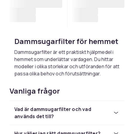
Dammsugarfilter för hemmet
Dammsugarfilter är ett praktiskt hjälpmedel i
hemmet som underlättar vardagen. Du hittar
modeller i olika storlekar och utföranden för att
passa olika behov och förutsättningar.
Välj rätt dammsugarfilter
Vanliga frågor
Tänk på ditt specifika användningsbehov,
kompatibilitet med dina befintliga produkter
Vad är dammsugarfilter och vad
och materialets hållbarhet. Läs
används det till?
produktbeskrivningar noggrant och välj
kvalitet som håller länge.
Hur väljer jag rätt dammsugarfilter?