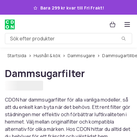
Hoppa till huvudinnehållet
Bara 299 kr kvar till Fri Frakt!
Sök efter produkter
Startsida
Hushåll & kök
Dammsugare
Dammsugartillb
Dammsugarfilter
CDON har dammsugarfilter för alla vanliga modeller, så
att du enkelt kan byta när det behövs. Ett rent filter gör
städningen mer effektiv och förbättrar luftkvaliteten i
hemmet. Välj mellan originalfilter och kompatibla
alternativ för olika märken. Hos CDON hittar du alltid det
du behöver för ett fräscht och välstädat hem.