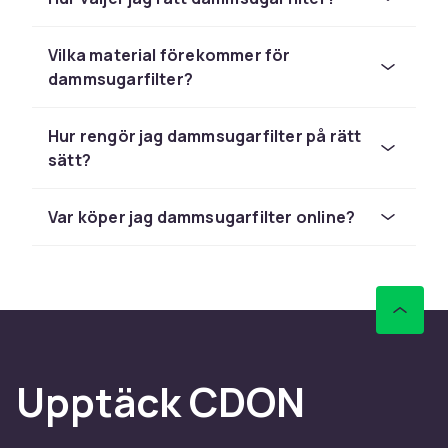
Skötsel och underhåll
Rengör regelbundet med lämpliga medel och
Vilka material förekommer för
förvara på ett torrt ställe. Kontrollera alltid
dammsugarfilter?
tillverkarens rekommendationer för bästa
livslängd och funktion.
Hur rengör jag dammsugarfilter på rätt
sätt?
Var köper jag dammsugarfilter online?
Upptäck CDON