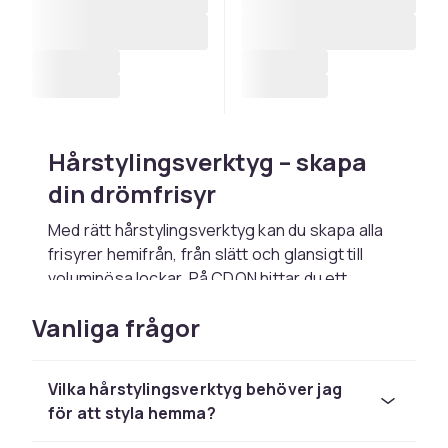
Hårstylingsverktyg – skapa
din drömfrisyr
Med rätt hårstylingsverktyg kan du skapa alla
frisyrer hemifrån, från slätt och glansigt till
voluminösa lockar. På CDON hittar du ett
komplett utbud av professionella verktyg för
Vanliga frågor
alla hårtyper och stylingbehov. Oavsett om du
söker värmeverktyg, borstar eller tillbehör
levereras allt snabbt och tryggt med säker
Vilka hårstylingsverktyg behöver jag
betalning.
för att styla hemma?
Värmeverktyg för alla frisyrer