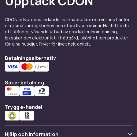
Upptäck CDON
Professionella verktyg för
hemmabruk
CDON är Nordens ledande marknadsplats och vi finns här för
Med
frisörsaxar
i professionell kvalitet kan du
dina små vardagsbehov och stora livsdrömmar. Här hittar du
trimma och underhålla frisyren mellan
ett ständigt växande utbud av produkter inom gaming,
frisörbesöken. Välj saxar med ergonomiskt
leksaker och elektronik till trädgård, skönhet och produkter
grepp och vassa blad för exakta klipp.
för dina husdjur. Prylar för livet helt enkelt.
Investera i verktyg av hög kvalitet – de håller
Betalningsalternativ
längre och ger bättre resultat för ditt hår.
Populära varumärken inom
hårstylingsverktyg
Säker betalning
BaByliss är ett av de mest respekterade
namnen inom professionella
Trygg e-handel
hårstylingsverktyg och erbjuder ett brett
sortiment av hårtorkar,
plattång
er och
locktänger. Philips och Braun levererar
kvalitetsverktyg med innovativ teknik, medan
Hjälp och information
Remington och Panasonic erbjuder pålitliga