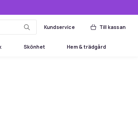
Kundservice
Till kassan
k
Skönhet
Hem & trädgård