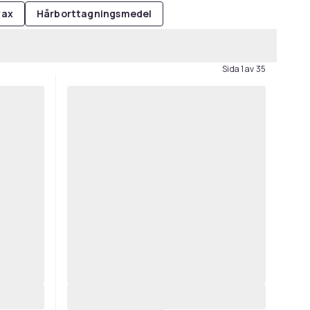
vax
Hårborttagningsmedel
Sida 1 av 35