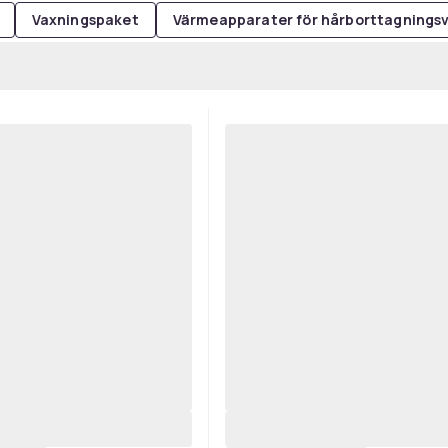
Vaxningspaket
Värmeapparater för hårborttagnings