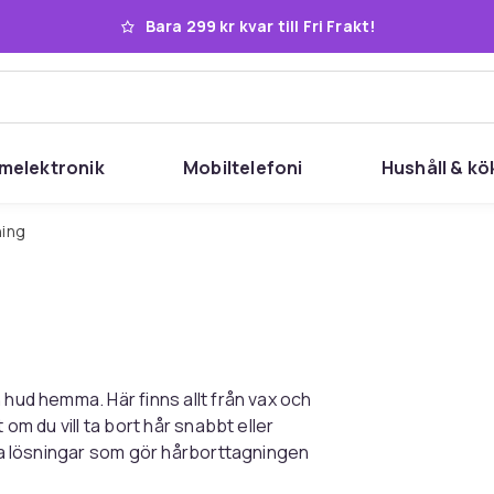
Bara 299 kr kvar till Fri Frakt!
melektronik
Mobiltelefoni
Hushåll & kö
ning
 hud hemma. Här finns allt från vax och
 om du vill ta bort hår snabbt eller
iga lösningar som gör hårborttagningen