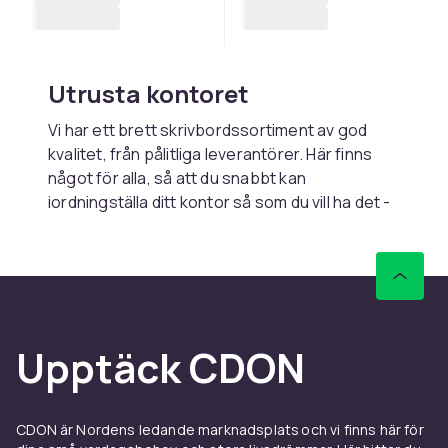
Utrusta kontoret
Vi har ett brett skrivbordssortiment av god
kvalitet, från pålitliga leverantörer. Här finns
något för alla, så att du snabbt kan
iordningställa ditt kontor så som du vill ha det -
oavsett om bordet är för hemmabruk eller i
större skala. Givetvis erbjuder vi skrivbord och
datorbord i olika prisklasser, så att du kan
utrusta
arbetsplatsen
till ett bra pris.
Ergonomiska och
Upptäck CDON
höj/sänkbara skrivbord
Ett bra och ergonomiskt skrivbord är en
CDON är Nordens ledande marknadsplats och vi finns här för
investering som du har glädje av länge. Med