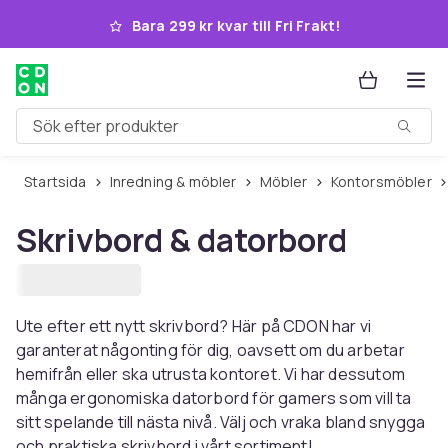
Hoppa till huvudinnehållet
Bara 299 kr kvar till Fri Frakt!
Sök efter produkter
Startsida
Inredning & möbler
Möbler
Kontorsmöbler
Skrivbord & datorbord
Ute efter ett nytt skrivbord? Här på CDON har vi
garanterat någonting för dig, oavsett om du arbetar
hemifrån eller ska utrusta kontoret. Vi har dessutom
många ergonomiska datorbord för gamers som vill ta
sitt spelande till nästa nivå. Välj och vraka bland snygga
och praktiska skrivbord i vårt sortiment!