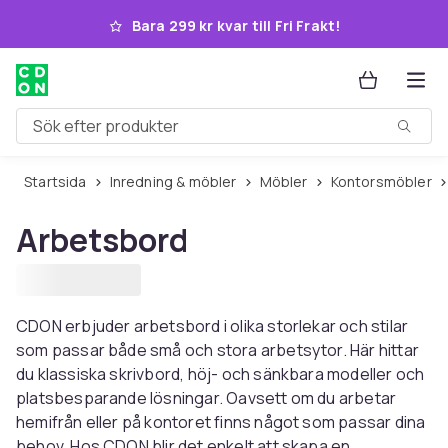
Hoppa till huvudinnehållet
Bara 299 kr kvar till Fri Frakt!
Sök efter produkter
Startsida
Inredning & möbler
Möbler
Kontorsmöbler
Arbetsbord
CDON erbjuder arbetsbord i olika storlekar och stilar
som passar både små och stora arbetsytor. Här hittar
du klassiska skrivbord, höj- och sänkbara modeller och
platsbesparande lösningar. Oavsett om du arbetar
hemifrån eller på kontoret finns något som passar dina
behov. Hos CDON blir det enkelt att skapa en