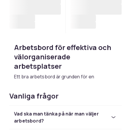
Arbetsbord för effektiva och
välorganiserade
arbetsplatser
Ett bra arbetsbord är grunden för en
fungerande arbetsplats. Det ska ge tillräckligt
med yta för de verktyg och material du arbetar
Vanliga frågor
med, stå stabilt och vara i rätt höjd för din
kropp. Med ett genomtänkt val av arbetsbord
lägger du grunden för ett kontor där du kan
Vad ska man tänka på när man väljer
arbeta effektivt och bekvämt under hela
arbetsbord?
dagen.