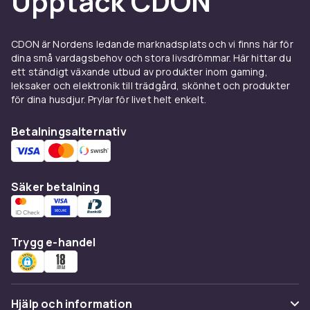
Upptäck CDON
kalkylblad behöver mer bredd än den som
jobbar med en laptop och ett
CDON är Nordens ledande marknadsplats och vi finns här för
anteckningsblock. Planera arbetsytan utifrån
dina små vardagsbehov och stora livsdrömmar. Här hittar du
vad du har framför dig under en normal
ett ständigt växande utbud av produkter inom gaming,
arbetsdag och lägg till lite marginal.
leksaker och elektronik till trädgård, skönhet och produkter
för dina husdjur. Prylar för livet helt enkelt.
Bordets djup påverkar hur nära skärmen du
sitter och hur mycket arbetsyta du har framför
Betalningsalternativ
tangentbordet. Ett djup på 70 till 80 centimeter
är standard för datorarbete och ger plats för
skärm, tangentbord och lite extra. För
Säker betalning
ritarbete eller pappersarbete kan ett djupare
bord vara att föredra.
Vill du kunna variera mellan att sitta och stå
Trygg e-handel
under arbetsdagen? Titta på
justerbara
arbetsbord och ritbord
som enkelt anpassas
till rätt höjd med ett knapptryck eller en vev.
Material och stabilitet
Hjälp och information