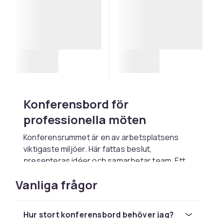
Konferensbord för
professionella möten
Konferensrummet är en av arbetsplatsens
viktigaste miljöer. Här fattas beslut,
presenteras idéer och samarbetar team. Ett
välvalt konferensbord sätter tonen för mötet
Vanliga frågor
och signalerar professionalitet och ordning.
Med rätt bord i rätt storlek skapas en miljö där
alla deltagare kan sitta bekvämt och bidra
Hur stort konferensbord behöver jag?