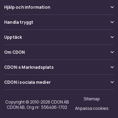
Hjälp och information
Vanliga frågor
Handla tryggt
Spåra paket
Betalning
Upptäck
Ångra & Returnera här
Leverans
Kategorier
Kundservice
Om CDON
Villkor & policy
Varumärken
Om oss
Återkallelser
CDON:s Marknadsplats
Guider
Kundrecensioner
Sälj på CDON
Shopit.se
CDON i sociala medier
Karriär på CDON
Bli affiliate
Investor relations
Sitemap
Regler & kvalitet
Copyright © 2010-2026 CDON AB
Tillgänglighet
CDON AB, Org.nr: 556406-1702
Anpassa cookies
Merchant Help Center
Transparensrapport