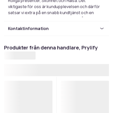
Roliga presenter, Skönhet och Hälsa. Det
viktigaste för oss är kundupplevelsen och därför
satsar vi extra på en snabb kundtjänst och en
lättnavigerad hemsida . Vi uppdaterar vårat
sortiment dagligen och arbetar hårt för att
Kontaktinformation
kunna erbjuda de bästa och mest prisvärda
produkterna som finns på marknaden. Prylify.se
riktar sig mot både företagskunder och privata
Produkter från denna handlare, Prylify
konsumenter