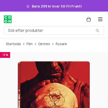
Hoppa till huvudinnehållet
Bara 299 kr kvar till Fri Frakt!
Sök efter produkter
Startsida
Film
Genres
Rysare
-5 %