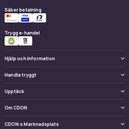
Säker betalning
Trygg e-handel
Hjälp och information
Vanliga frågor
Handla tryggt
Spåra paket
Betalning
Upptäck
Ångra & Returnera här
Leverans
Kategorier
Kundservice
Om CDON
Villkor & policy
Varumärken
Om oss
Återkallelser
CDON:s Marknadsplats
Guider