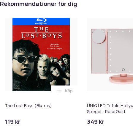
Rekommendationer för dig
EXTRAS:
Se baksida film!
Upplösning
4K Ultra HD/Full HD
Batteritid (Minuter)
109
Format
4K Ultra HD
Rekommenderad ålder (min)
16
Artikel.nr.
Köp
Lägg till The Lost Boys (Blu-ray
20574633-2b91-5602-a80c-ac132fcf4f1a
The Lost Boys (Blu-ray)
UNIQ LED Trifold Holl
Produktsäkerhetsinformation
Spegel - RoseGold
119 kr
349 kr