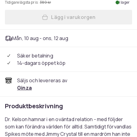
Tidigare lägsta pris:
389 kr
I lager
Lägg i varukorgen
Lägg till 28 Years Later: T
Mån, 10 aug - ons, 12 aug
Säker betalning
14-dagars öppet köp
Säljs och levereras av
Ginza
Produktbeskrivning
Dr. Kelson hamnar i en oväntad relation - med följder
som kan förändra världen för alltid. Samtidigt förvandlas
Spikes möte med Jimmy Crystal till en mardröm han inte