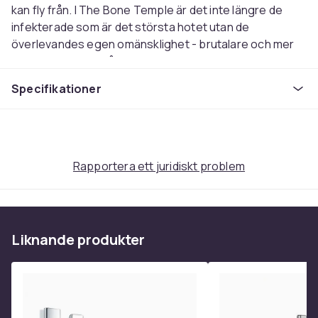
kan fly från. I The Bone Temple är det inte längre de
infekterade som är det största hotet utan de
överlevandes egen omänsklighet - brutalare och mer
oförutsägbar än något virus.
Specifikationer
SKÅDESPELARE:
Ralph Fiennes
Jack O'Connell
Alfie Williams
Connor Newall
Rapportera ett juridiskt problem
Maura Bird
Erin Kellyman
Ghazi Al Ruffai
Emma LAird
Liknande produkter
ÖVRIGT:
Mediatyp: 4K UHD + Blu-ray
Utgåva: Limited Steelbook
Produktionsår: 2026