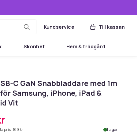
Kundservice
Till kassan
k
Skönhet
Hem & trädgård
SB-C GaN Snabbladdare med 1m
 för Samsung, iPhone, iPad &
d Vit
kr
ta pris:
169 kr
I lager