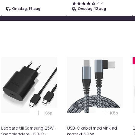
4,4
onsdag, 19 aug
onsdag, 12 aug
805ad0cf-36d2-5b42-8912-57ad5a115268
Köp
Köp
 USB-C i varukorgen
Lägg till Laddare till Samsung 25W - Sna
Lägg till Laddare för iPhone 15 / iPhone 
Lägg till U
Laddare till Samsung 25W -
USB-C kabel med vinklad
2
Snabbladdare USB-C -
kontakt 60 W
i