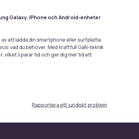
ng Galaxy, iPhone och Android-enheter
 av att ladda din smartphone eller surfplatta
cis vad du behöver. Med kraftfull GaN-teknik
, vilket sparar tid och ger dig mer tid att
 senaste Samsung Galaxy-modellerna, iPhone
ettning, kortslutning och överladdning,
Laddaren är dessutom lätt och kompakt,
 på 1 meter är robust och ger frihet att
Rapportera ett juridiskt problem
ning utan att kompromissa med kvalitet och