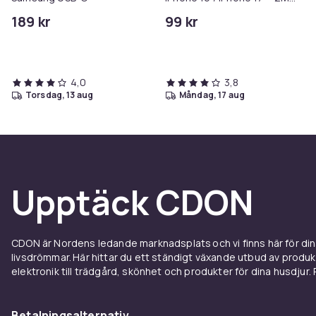
kabel Snabbladdare USB-C
189 kr
99 kr
till USB-C
4,0
3,8
torsdag, 13 aug
måndag, 17 aug
Upptäck CDON
CDON är Nordens ledande marknadsplats och vi finns här för d
livsdrömmar. Här hittar du ett ständigt växande utbud av produ
elektronik till trädgård, skönhet och produkter för dina husdjur. Pr
Betalningsalternativ