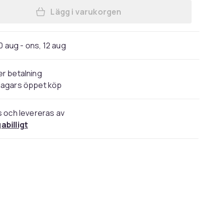
Lägg i varukorgen
Lägg till 45W USB-C GaN Snabbladda
0 aug - ons, 12 aug
r betalning
dagars öppet köp
s och levereras av
abilligt