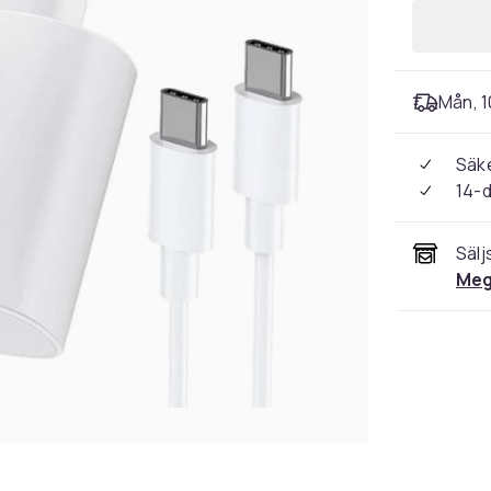
Mån, 1
Säke
14-
Sälj
Meg