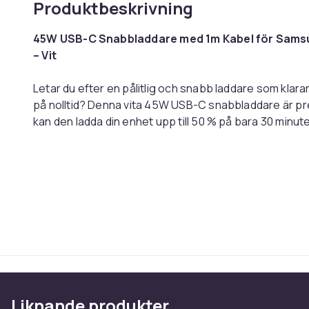
Produktbeskrivning
45W USB-C Snabbladdare med 1m Kabel för Samsu
– Vit
Letar du efter en pålitlig och snabb laddare som klarar
på nolltid? Denna vita 45W USB-C snabbladdare är pre
kan den ladda din enhet upp till 50 % på bara 30 minuter
använda din telefon. Laddaren är kompatibel med de
15, iPad och många andra USB-C-enheter.
Den smarta inbyggda IC-teknologin skyddar mot överh
vilket gör att din enhet laddas säkert och effektivt. 
perfekt att ta med sig på resan eller ha hemma. Kabeln
använda mobilen bekvämt medan den laddas.
Detta är ett utmärkt val för dig som vill ha snabbladd
säkerhet.
Liknande produkter