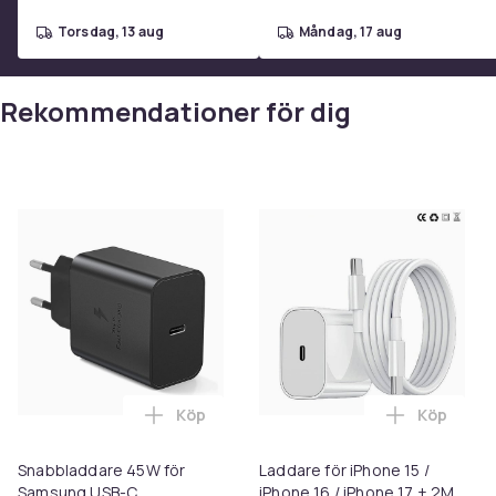
torsdag, 13 aug
måndag, 17 aug
Artikel.nr.
Rekommendationer för dig
Produktsäkerhetsinformation
Köp
Köp
Lägg till Snabbladdare 45W för Samsung
Snabbladdare 45W för
Laddare för iPhone 15 /
Samsung USB-C
iPhone 16 / iPhone 17 + 2M