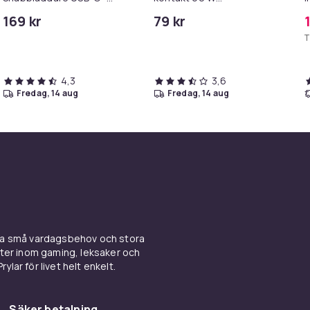
Strömadapter+Kabel 1M
snabbladdare Grey 3 m
2
169 kr
79 kr
T
4,3
3,6
fredag, 14 aug
fredag, 14 aug
ina små vardagsbehov och stora
kter inom gaming, leksaker och
ylar för livet helt enkelt.
Säker betalning