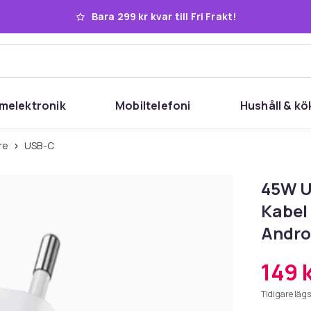
Bara 299 kr kvar till Fri Frakt!
melektronik
Mobiltelefoni
Hushåll & kö
re
USB-C
45W U
Kabel
Androi
149 
Tidigare lägs