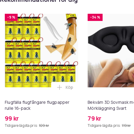
-9 %
-34 %
Köp
Lägg till Flugfälla flugfångare 
Flugfälla flugfångare flugpapper
Bekväm 3D Sovmask m
rulle 16-pack
Mörkläggning Svart
99 kr
79 kr
Tidigare lägsta pris:
109 kr
Tidigare lägsta pris:
119 kr