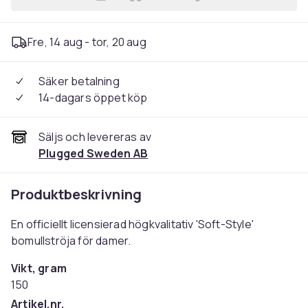
Lägg till Def Leppard Ladies
Fre, 14 aug - tor, 20 aug
Säker betalning
14-dagars öppet köp
Säljs och levereras av
Plugged Sweden AB
Produktbeskrivning
En officiellt licensierad högkvalitativ 'Soft-Style'
bomullströja för damer.
Vikt, gram
150
Artikel.nr.