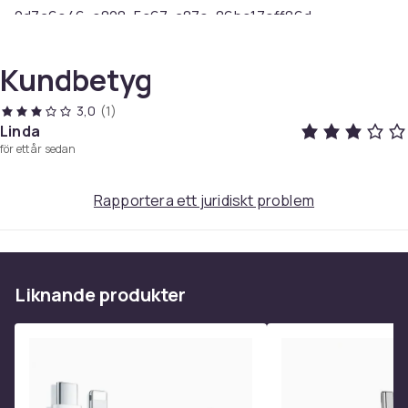
0d7a6e46-e828-5c67-a87e-86bc17eff86d
Produktsäkerhetsinformation
Kundbetyg
3,0
(1)
Linda
för ett år sedan
Rapportera ett juridiskt problem
Liknande produkter