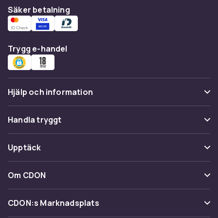
Säker betalning
Trygg e-handel
Hjälp och information
Vanliga frågor
Handla tryggt
Spåra paket
Betalning
Upptäck
Ångra & Returnera här
Leverans
Kategorier
Kundservice
Om CDON
Villkor & policy
Varumärken
Om oss
Återkallelser
CDON:s Marknadsplats
Guider