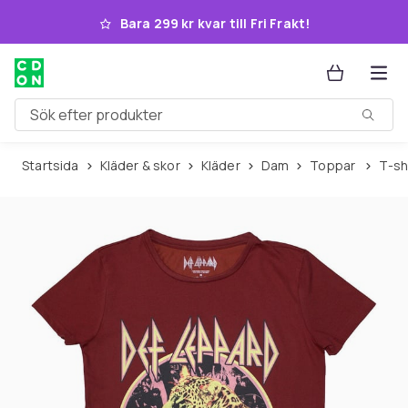
Hoppa till huvudinnehållet
Bara 299 kr kvar till Fri Frakt!
Sök efter produkter
Startsida
Kläder & skor
Kläder
Dam
Toppar
T-s