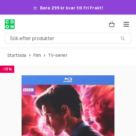
Hoppa till huvudinnehållet
Bara 299 kr kvar till Fri Frakt!
Sök efter produkter
Startsida
Film
TV-serier
-13 %