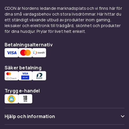
Detta är en importfilm. De har oftast inte svensk
CDON är Nordens ledande marknadsplats och vi finns här för
text
dina små vardagsbehov och stora livsdrömmar. Här hittar du
Filminfo:
ett ständigt växande utbud av produkter inom gaming,
leksaker och elektronik till trädgård, skönhet och produkter
Version:
: Blu-Ray (import)
för dina husdjur. Prylar för livet helt enkelt.
Språk
: English
EAN
: 5051561002410
Betalningsalternativ
Distributor
: BBC
Inspelningsår
: 2005
imdb-rating
: 8.5
Säker betalning
Längd
: 0h 45m
Cast
: Jodie Whittaker, Peter Capaldi, Pearl Mackie
Format
Trygg e-handel
Blu-ray
Artikel.nr.
64748461-87f2-5efc-ac16-b70fbb7d3ae7
Hjälp och information
Produktsäkerhetsinformation