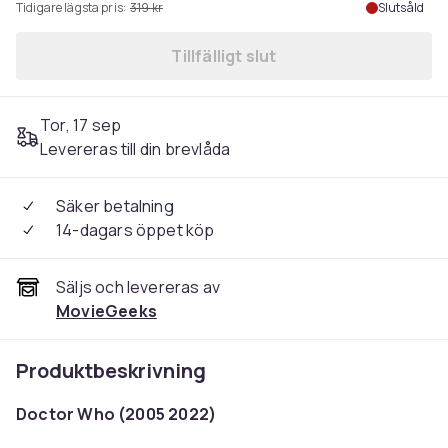
Tidigare lägsta pris:
319 kr
Slutsåld
Tillfälligt slut
Tor, 17 sep
Levereras till din brevlåda
Säker betalning
14-dagars öppet köp
Säljs och levereras av
MovieGeeks
Produktbeskrivning
Doctor Who (2005 2022)