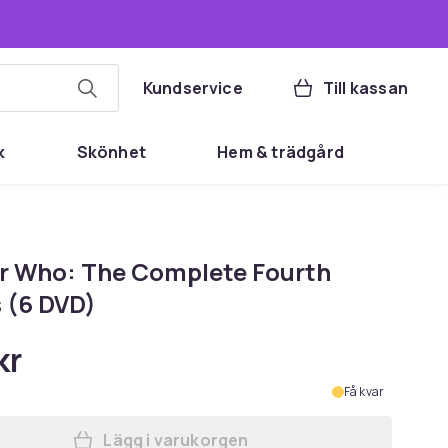
Kundservice
Till kassan
k
Skönhet
Hem & trädgård
r Who: The Complete Fourth
 (6 DVD)
kr
Få kvar
Lägg i varukorgen