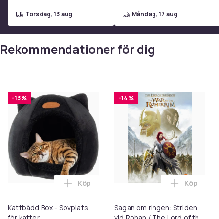
SKU: 875297
torsdag, 13 aug
måndag, 17 aug
Format
Artikel.nr.
Rekommendationer för dig
Produktsäkerhetsinformation
-13 %
-14 %
Köp
Köp
Lägg till Kattbädd Box - Sovplats för kat
Lägg till 
Kattbädd Box - Sovplats
Sagan om ringen: Striden
för katter
vid Rohan / The Lord of the