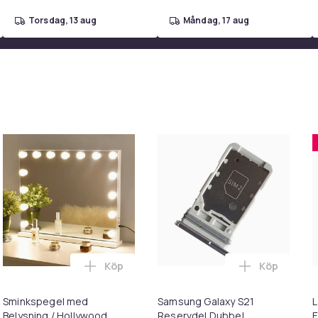
torsdag, 13 aug
måndag, 17 aug
DVD
8be9c2d8-e411-5542-81bd-c4ce8ac5ad3d
Köp
Köp
ter i varukorgen
Sagan om ringen: Striden vid Rohan / The Lord of the Rings: Th
Lägg till Sminkspegel med Belysning / Ho
Lägg till S
Sminkspegel med
Samsung Galaxy S21
L
Belysning / Hollywood
Reservdel Dubbel
E