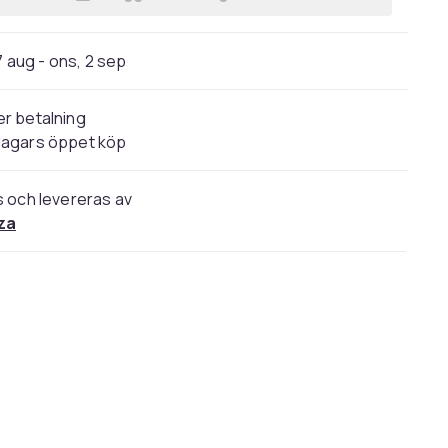
Lägg till Doctor Who: The Complete
7 aug - ons, 2 sep
r betalning
dagars öppet köp
s och levereras av
za