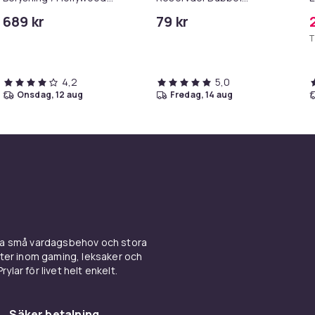
Spegel Lampor - 58x46cm
Simkortshållare
M
689 kr
79 kr
T
4,2
5,0
onsdag, 12 aug
fredag, 14 aug
ina små vardagsbehov och stora
kter inom gaming, leksaker och
ylar för livet helt enkelt.
Säker betalning