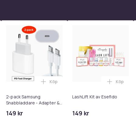
Köp
Köp
 - Adapter + Kabel 25W lightning - USB-C 2m i varukorgen
l iPhone 17 / 16 / 15 Snabbladdare med 2M USB-C till USB-C kab
Lägg till 2-pack Samsung Snabbladdare
Lägg till 
2-pack Samsung
LashLift Kit av Esefido
Snabbladdare - Adapter &
Kabel 20W USB-C 2m
149 kr
149 kr