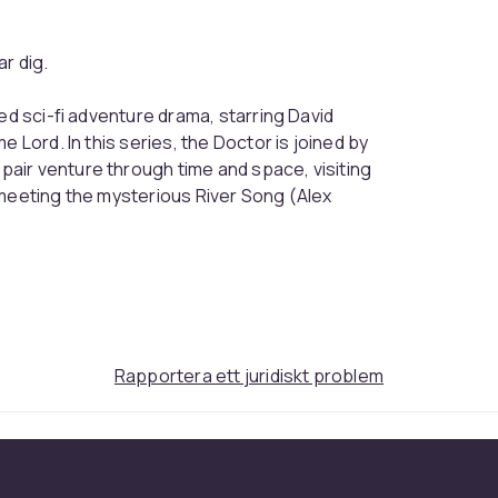
r dig.
ed sci-fi adventure drama, starring David
 Lord. In this series, the Doctor is joined by
air venture through time and space, visiting
 meeting the mysterious River Song (Alex
Partners in Crime', 'The Fires of Pompeii',
ison Sky', 'The Doctor's Daughter', 'The
of the Dead', 'Midnight', 'Turn Left', 'The
Rapportera ett juridiskt problem