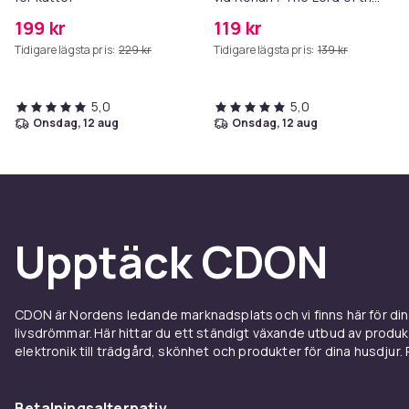
Rings: The War of the
199 kr
119 kr
Rohirrim (DVD)
Tidigare lägsta pris:
229 kr
Tidigare lägsta pris:
139 kr
5,0
5,0
onsdag, 12 aug
onsdag, 12 aug
Upptäck CDON
CDON är Nordens ledande marknadsplats och vi finns här för d
livsdrömmar. Här hittar du ett ständigt växande utbud av produ
elektronik till trädgård, skönhet och produkter för dina husdjur. Pr
Betalningsalternativ