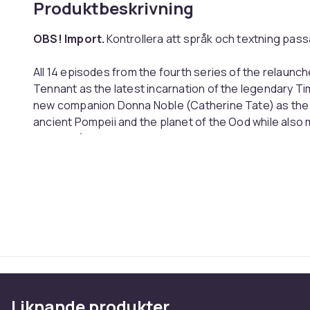
Produktbeskrivning
OBS! Import.
Kontrollera att språk och textning passa
All 14 episodes from the fourth series of the relaunch
Tennant as the latest incarnation of the legendary Time
new companion Donna Noble (Catherine Tate) as the p
ancient Pompeii and the planet of the Ood while also
Kingston). The episodes are: 'Voyage of the Damned', '
'Planet of the Ood', 'The Sontaran Stratagem', 'The Po
Unicorn and the Wasp', 'Silence in the Library', 'Forest 
Stolen Earth' and 'Journey's End'.
Typ: DVD
SKÅDESPELARE:
Peter Capaldi
Bernard Cribbins
Liknande produkter
John Barrowman