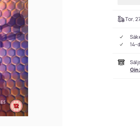
Tor, 2
Säke
14-
Sälj
Gin