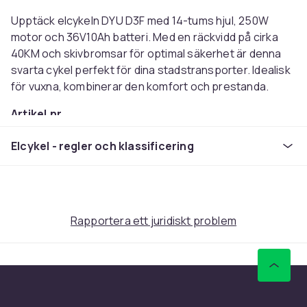
Upptäck elcykeln DYU D3F med 14-tums hjul, 250W
motor och 36V10Ah batteri. Med en räckvidd på cirka
40KM och skivbromsar för optimal säkerhet är denna
svarta cykel perfekt för dina stadstransporter. Idealisk
för vuxna, kombinerar den komfort och prestanda.
Artikel.nr.
6d17bc6f-7f3e-52c6-845e-06504471c3c4
Elcykel - regler och klassificering
Produktsäkerhetsinformation
Rapportera ett juridiskt problem