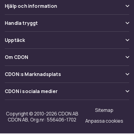
Hjälp och information
Vanliga frågor
Handla tryggt
Spåra paket
Betalning
Upptäck
Ångra & Returnera här
Leverans
Kategorier
Kundservice
Om CDON
Villkor & policy
Varumärken
Om oss
Återkallelser
CDON:s Marknadsplats
Guider
Kundrecensioner
Sälj på CDON
Shopit.se
CDON i sociala medier
Karriär på CDON
Bli affiliate
Investor relations
Sitemap
Regler & kvalitet
Copyright © 2010-2026 CDON AB
Tillgänglighet
CDON AB, Org.nr: 556406-1702
Anpassa cookies
Merchant Help Center
Transparensrapport