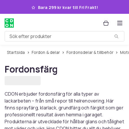
Hoppa till huvudinnehållet
Bara 299 kr kvar till Fri Frakt!
Sök efter produkter
Startsida
Fordon & delar
Fordonsdelar & tillbehör
Mo
Fordonsfärg
CDON erbjuder fordonsfärg för alla typer av
lackarbeten – från små repor till helrenovering. Här
finns sprayfärg, klarlack, grundfärg och färgkit som ger
professionellt resultat även hemma i garaget.
Produkterna är utvecklade för hållbar glans och tålighet
mot väder och väg. Hos CDON hittar du allt du behöver