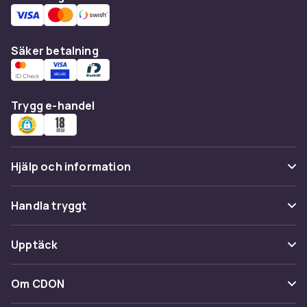
Säker betalning
Trygg e-handel
Hjälp och information
Vanliga frågor
Handla tryggt
Spåra paket
Betalning
Upptäck
Ångra & Returnera här
Leverans
Kategorier
Kundservice
Om CDON
Villkor & policy
Varumärken