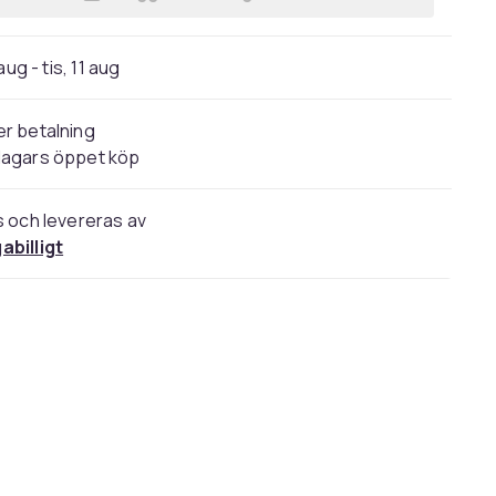
Lägg till iPhone 17 Magnetiskt Mob
aug - tis, 11 aug
r betalning
dagars öppet köp
s och levereras av
abilligt