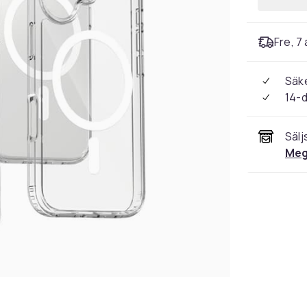
Fre, 7 
Säke
14-
Sälj
Meg