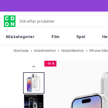
Hoppa till huvudinnehållet
Sök efter produkter
Alla kategorier
Film
Spel
He
Startsida
Mobiltelefoni
Mobiltillbehör
iPhone till
-34 %