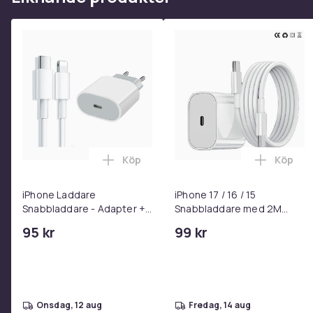
Köp
Köp
Lägg till iPhone Laddare Snabbladdare
Lägg til
iPhone Laddare
iPhone 17 / 16 / 15
Snabbladdare - Adapter +
Snabbladdare med 2M
Kabel 25W lightning - USB-
USB-C till USB-C kabel
95 kr
99 kr
C 2m
onsdag, 12 aug
fredag, 14 aug