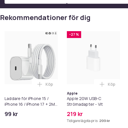
Rekommendationer för dig
-27 %
Köp
Köp
Lägg till
Apple
Laddare för iPhone 15 /
Apple 20W USB-C
iPhone 16 / iPhone 17 + 2M
Strömadapter - Vit
kabel Snabbladdare USB-C
99 kr
219 kr
till USB-C
Tidigare lägsta pris:
299 kr