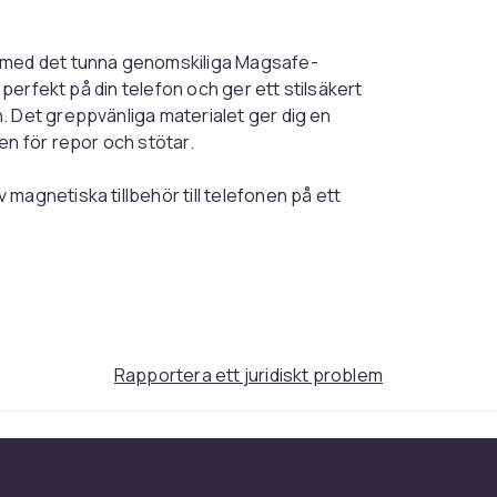
g med det tunna genomskiliga Magsafe-
 perfekt på din telefon och ger ett stilsäkert
. Det greppvänliga materialet ger dig en
en för repor och stötar.
magnetiska tillbehör till telefonen på ett
vända. Använd detta mobilskal tillsammans med
 sockets, bilhållare, korthållare för
Rapportera ett juridiskt problem
3e7e8470-63e7-5412-a36d-09ae25fd2e75