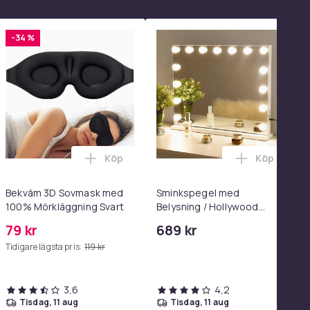
-34 %
Köp
Köp
el i varukorgen
 - Adapter & Kabel 20W USB-C 2m i varukorgen
 Magtränare, 6-rörs fotpedal motståndsband – Mag- och båltr
Lägg till Bekväm 3D Sovmask med 100% Mö
Lägg till 
Bekväm 3D Sovmask med
Sminkspegel med
100% Mörkläggning Svart
Belysning / Hollywood
Spegel Lampor - 58x46cm
79 kr
689 kr
Tidigare lägsta pris:
119 kr
3,6
4,2
tisdag, 11 aug
tisdag, 11 aug