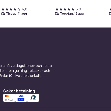
4,0
5,0
tisdag, 11 aug
torsdag, 13 aug
ina små vardagsbehov och stora
kter inom gaming, leksaker och
ylar för livet helt enkelt.
Säker betalning