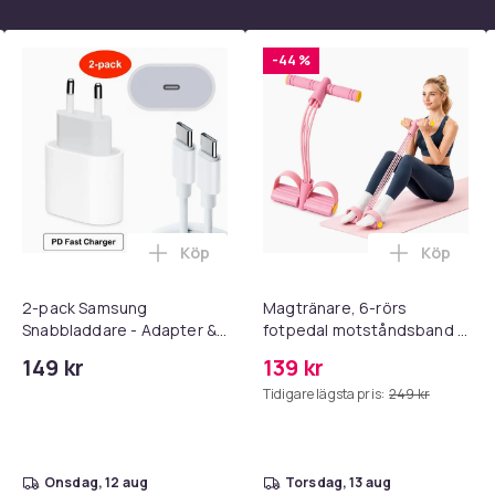
-44 %
Köp
Köp
 - Adapter + Kabel 25W lightning - USB-C 2m i varukorgen
l iPhone 17 / 16 / 15 Snabbladdare med 2M USB-C till USB-C kab
Lägg till 2-pack Samsung Snabbladdare
Lägg till
2-pack Samsung
Magtränare, 6-rörs
Snabbladdare - Adapter &
fotpedal motståndsband –
Kabel 20W USB-C 2m
Mag- och bålträning, Yoga
149 kr
139 kr
& Hemmagym Fitness Pink
Tidigare lägsta pris:
249 kr
onsdag, 12 aug
torsdag, 13 aug