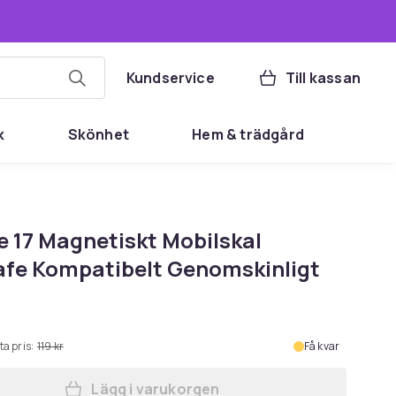
Kundservice
Till kassan
k
Skönhet
Hem & trädgård
e 17 Magnetiskt Mobilskal
fe Kompatibelt Genomskinligt
ta pris:
119 kr
Få kvar
Lägg i varukorgen