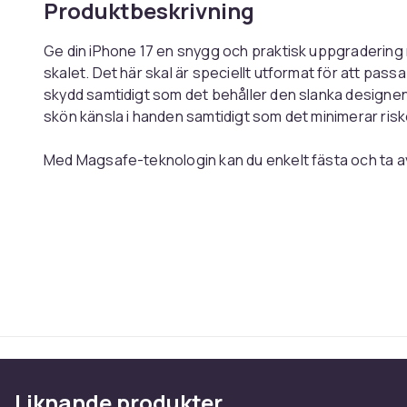
Produktbeskrivning
Ge din iPhone 17 en snygg och praktisk uppgraderin
skalet. Det här skal är speciellt utformat för att passa
skydd samtidigt som det behåller den slanka designen
skön känsla i handen samtidigt som det minimerar risk
Med Magsafe-teknologin kan du enkelt fästa och ta av 
ögonblick, vilket gör det bekvämt och smidigt att an
magnetiska mobilhållare, trådlösa laddare, knappar och
mobiltelefon och mycket annat.
Färg: Transparent
Passar till: iPhone 17
Artikel.nr.
Produktsäkerhetsinformation
Liknande produkter