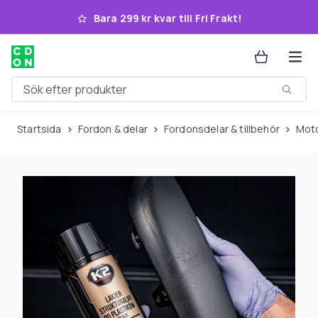
Hoppa till huvudinnehållet
Bara 299 kr kvar till Fri Frakt!
Sök efter produkter
Startsida
Fordon & delar
Fordonsdelar & tillbehör
Mo