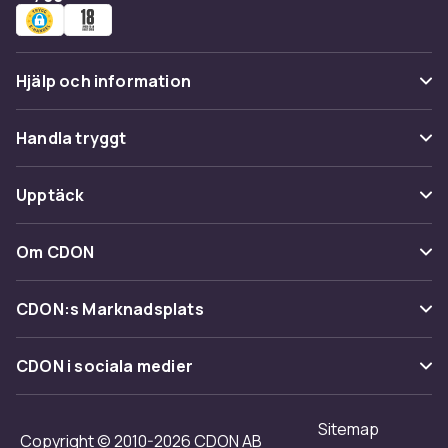
Hjälp och information
Vanliga frågor
Handla tryggt
Spåra paket
Betalning
Upptäck
Ångra & Returnera här
Leverans
Kategorier
Kundservice
Om CDON
Villkor & policy
Varumärken
Om oss
Återkallelser
CDON:s Marknadsplats
Guider
Kundrecensioner
Sälj på CDON
Shopit.se
CDON i sociala medier
Karriär på CDON
Bli affiliate
Investor relations
Sitemap
Regler & kvalitet
Copyright © 2010-2026 CDON AB