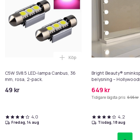
Köp
Lägg till C5W SV8.5 LED-lampa C
C5W SV8.5 LED-lampa Canbus, 36
Bright Beauty® smink
mm, rosa, 2-pack.
belysning – Hollywood
58×46 cm – 15 LED-lam
49 kr
649 kr
ljusfärger – Dimbar – 
Tidigare lägsta pris:
695 kr
USB-laddningsport – Vi
4,0
4,2
fredag, 14 aug
tisdag, 18 aug