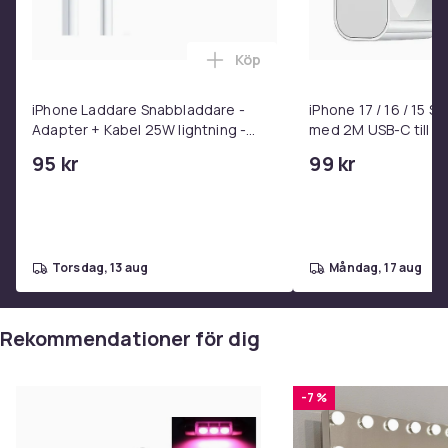
Fullständig härdning sker efter 12 timmar.
Artikel.nr.
Köp
Lägg till iPhone Laddare Snab
580b42cd-d8bd-5759-bcc0-d85ea2a98efa
iPhone Laddare Snabbladdare -
iPhone 17 / 16 / 15 
Produktsäkerhetsinformation
Adapter + Kabel 25W lightning -
med 2M USB-C till U
USB-C 2m
95 kr
99 kr
torsdag, 13 aug
måndag, 17 aug
Rekommendationer för dig
-7 %