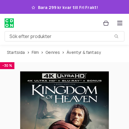
Hoppa till huvudinnehållet
Bara 299 kr kvar till Fri Frakt!
Sök efter produkter
Startsida
Film
Genres
Äventyr & fantasy
-30 %