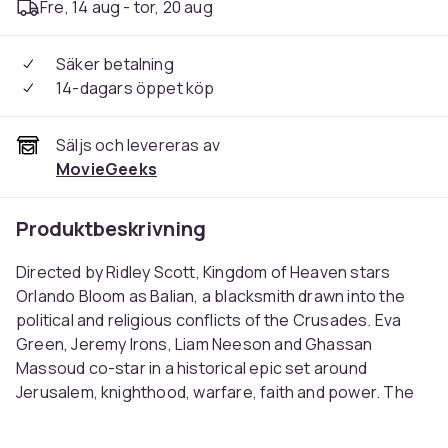
Fre, 14 aug - tor, 20 aug
Säker betalning
14-dagars öppet köp
Säljs och levereras av
MovieGeeks
Produktbeskrivning
Directed by Ridley Scott, Kingdom of Heaven stars
Orlando Bloom as Balian, a blacksmith drawn into the
political and religious conflicts of the Crusades. Eva
Green, Jeremy Irons, Liam Neeson and Ghassan
Massoud co-star in a historical epic set around
Jerusalem, knighthood, warfare, faith and power. The
film combines medieval history, large-scale battle
scenes, religious conflict and period drama.