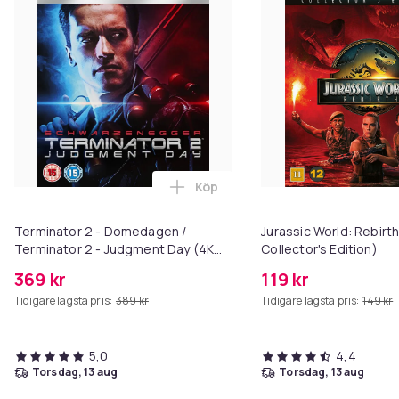
Köp
Lägg till Terminator 2 - Domeda
Terminator 2 - Domedagen /
Jurassic World: Rebirth 
Terminator 2 - Judgment Day (4K
Collector's Edition)
UHD + Blu-ray)
369 kr
119 kr
Tidigare lägsta pris:
389 kr
Tidigare lägsta pris:
149 kr
5,0
4,4
torsdag, 13 aug
torsdag, 13 aug