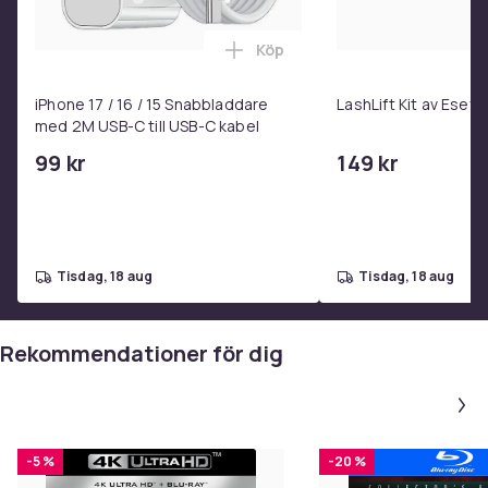
Produktsäkerhetsinformation
Köp
Lägg till iPhone 17 / 16 / 15 
iPhone 17 / 16 / 15 Snabbladdare
LashLift Kit av Esefi
med 2M USB-C till USB-C kabel
99 kr
149 kr
tisdag, 18 aug
tisdag, 18 aug
Rekommendationer för dig
-5 %
-20 %