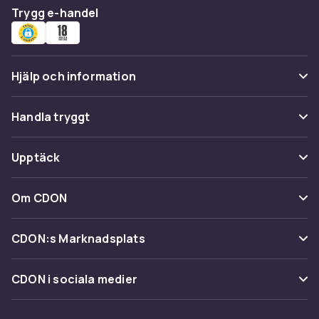
Trygg e-handel
Hjälp och information
Vanliga frågor
Handla tryggt
Spåra paket
Betalning
Upptäck
Ångra & Returnera här
Leverans
Kategorier
Kundservice
Om CDON
Villkor & policy
Varumärken
Om oss
Återkallelser
CDON:s Marknadsplats
Guider
Kundrecensioner
Sälj på CDON
Shopit.se
CDON i sociala medier
Karriär på CDON
Bli affiliate
Investor relations