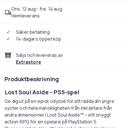
Ons, 12 aug - fre, 14 aug
Hemleverans
Säker betalning
14-dagars öppet köp
Säljs och levereras av
Extrastore
Produktbeskrivning
Lost Soul Aside – PS5-spel
Ge dig ut på en episk odyssé för att rädda din yngre
syster och hela mänskligheten från inkräktare från
andra dimensioner i Lost Soul Aside™ – ett snyggt
action-RPG för en spelare på PlayStation 5.