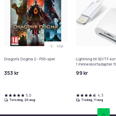
Köp
Lägg till Dragon's Dogma 2 - PS5
Dragon's Dogma 2 - PS5-spel
Lightning till SD/TF-kor
1 minneskortadapter f
iPhone/iPad
353 kr
99 kr
5,0
4,3
torsdag, 20 aug
tisdag, 11 aug