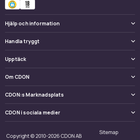
Hjälp och information
Vanliga frågor
Handla tryggt
Spåra paket
Betalning
Upptäck
Ångra & Returnera här
Leverans
Kategorier
Kundservice
Om CDON
Villkor & policy
Varumärken
Om oss
Återkallelser
CDON:s Marknadsplats
Guider
Kundrecensioner
Sälj på CDON
Shopit.se
CDON i sociala medier
Karriär på CDON
Bli affiliate
Investor relations
Sitemap
Regler & kvalitet
Copyright © 2010-2026 CDON AB