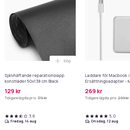
Köp
Lägg till Självhäftande reparat
Självhäftande reparationslapp
Laddare för Macbook /
konstläder 50x138 cm Black
Ersättningsadapter -
3 - 96W
129 kr
269 kr
Tidigare lägsta pris:
179 kr
Tidigare lägsta pris:
299 kr
3,6
5,0
fredag, 14 aug
onsdag, 12 aug