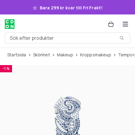
Hoppa till huvudinnehållet
Bara 299 kr kvar till Fri Frakt!
Sök efter produkter
Startsida
Skönhet
Makeup
Kroppsmakeup
Tempor
-1 %