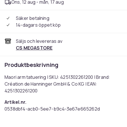
Ons, 12 aug - mån, 17 aug
Säker betalning
14-dagars öppet köp
Säljs och levereras av
CS MEGASTORE
Produktbeskrivning
Maori arm tatuering | SKU: 4251302261200 | Brand:
Création de Hanninger GmbH & Co KG | EAN:
4251302261200
Artikel.nr.
0538dbf4-acb0-5ee7-b9c4-3e67e665262d
Produktsäkerhetsinformation