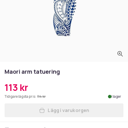
Maori arm tatuering
113 kr
Tidigare lägsta pris:
114 kr
I lager
Lägg i varukorgen
Lägg till Maori arm tatuerin