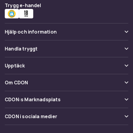
Trygg e-handel
Hjälp och information
Vanliga frågor
Handla tryggt
Spåra paket
Betalning
Upptäck
Ångra & Returnera här
Leverans
Kategorier
Kundservice
Om CDON
Villkor & policy
Varumärken
Om oss
Återkallelser
CDON:s Marknadsplats
Guider
Kundrecensioner
Sälj på CDON
Shopit.se
CDON i sociala medier
Karriär på CDON
Bli affiliate
Investor relations