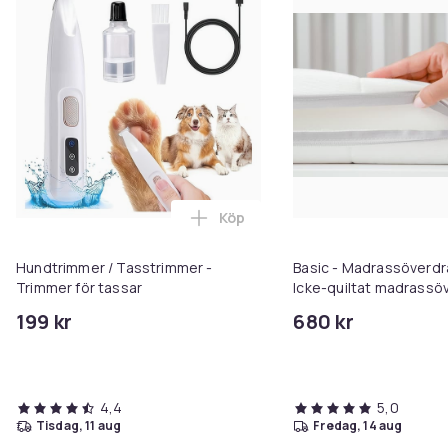
Köp
Lägg till Hundtrimmer / Tasstri
Hundtrimmer / Tasstrimmer -
Basic - Madrassöverdr
Trimmer för tassar
Icke-quiltat madrassö
2000x1600x40
199 kr
680 kr
4,4
5,0
tisdag, 11 aug
fredag, 14 aug