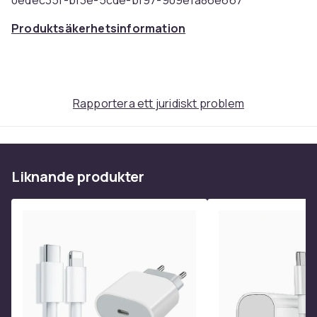
0edec35f-bf3e-5cde-bf97-909e1a86e667
Produktsäkerhetsinformation
Rapportera ett juridiskt problem
Liknande produkter