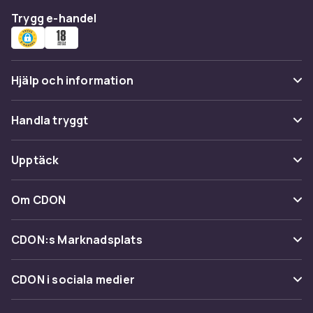
Trygg e-handel
Hjälp och information
Vanliga frågor
Handla tryggt
Spåra paket
Betalning
Upptäck
Ångra & Returnera här
Leverans
Kategorier
Kundservice
Om CDON
Villkor & policy
Varumärken
Om oss
Återkallelser
CDON:s Marknadsplats
Guider
Kundrecensioner
Sälj på CDON
Shopit.se
CDON i sociala medier
Karriär på CDON
Bli affiliate