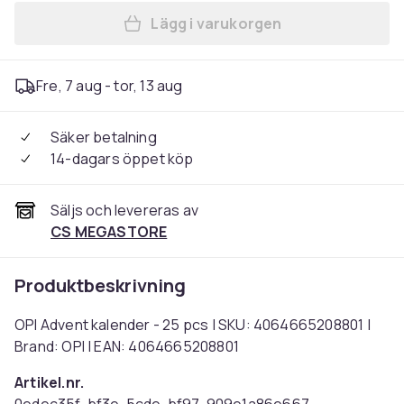
Lägg i varukorgen
Lägg till OPI Advent kalende
Fre, 7 aug - tor, 13 aug
Säker betalning
14-dagars öppet köp
Säljs och levereras av
CS MEGASTORE
Produktbeskrivning
OPI Advent kalender - 25 pcs | SKU: 4064665208801 |
Brand: OPI | EAN: 4064665208801
Artikel.nr.