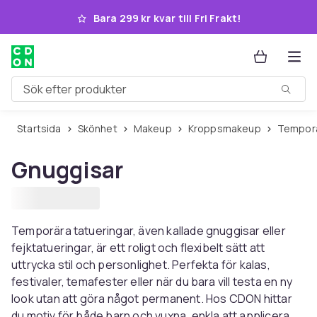
Hoppa till huvudinnehållet
Bara 299 kr kvar till Fri Frakt!
Sök efter produkter
Startsida
Skönhet
Makeup
Kroppsmakeup
Tempor
Gnuggisar
Temporära tatueringar, även kallade gnuggisar eller
fejktatueringar, är ett roligt och flexibelt sätt att
uttrycka stil och personlighet. Perfekta för kalas,
festivaler, temafester eller när du bara vill testa en ny
look utan att göra något permanent. Hos CDON hittar
du motiv för både barn och vuxna, enkla att applicera