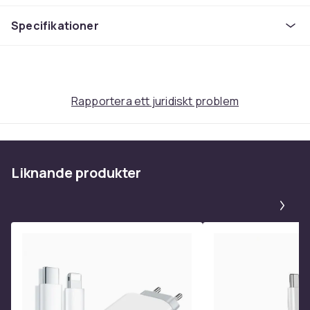
Produktsäkerhetsinformation
Specifikationer
Rapportera ett juridiskt problem
Liknande produkter
Pa