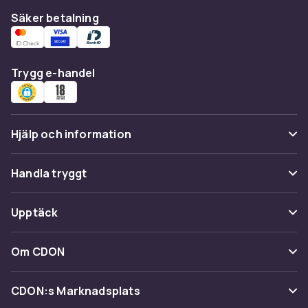
Säker betalning
Trygg e-handel
Hjälp och information
Vanliga frågor
Handla tryggt
Spåra paket
Betalning
Upptäck
Ångra & Returnera här
Leverans
Kategorier
Kundservice
Om CDON
Villkor & policy
Varumärken
Om oss
Återkallelser
CDON:s Marknadsplats
Guider