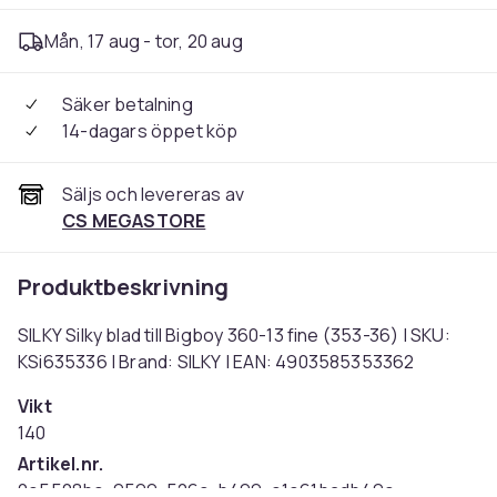
Mån, 17 aug - tor, 20 aug
Säker betalning
14-dagars öppet köp
Säljs och levereras av
CS MEGASTORE
Produktbeskrivning
SILKY Silky blad till Bigboy 360-13 fine (353-36) | SKU:
KSi635336 | Brand: SILKY | EAN: 4903585353362
Vikt
140
Artikel.nr.
0e5508be-9599-526c-b499-e1e61badb49e