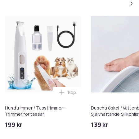
Köp
Lägg till Hundtrimmer / Tasstri
Hundtrimmer / Tasstrimmer -
Duschtröskel / Vattenb
Trimmer för tassar
Självhäftande Silikonlist
badrum torrt och tryg
199 kr
139 kr