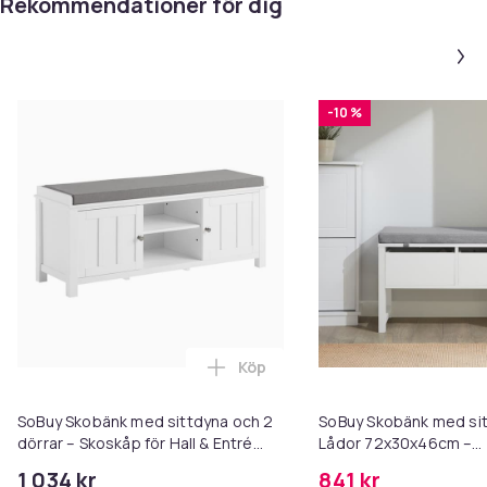
Rekommendationer för dig
-10 %
Köp
SoBuy Skobänk med sittdyna och 2
SoBuy Skobänk med sit
dörrar – Skoskåp för Hall & Entré
Lådor 72x30x46cm –
105x35x43cm | Vit FSR35-W
Förvaringsbänk för Hall 
1 034 kr
841 kr
FSR88-W