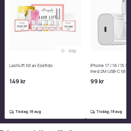
Köp
Lägg till LashLift Kit av Esefi
LashLift Kit av Esefido
iPhone 17 / 16 / 15 
med 2M USB-C till U
149 kr
99 kr
tisdag, 18 aug
tisdag, 18 aug