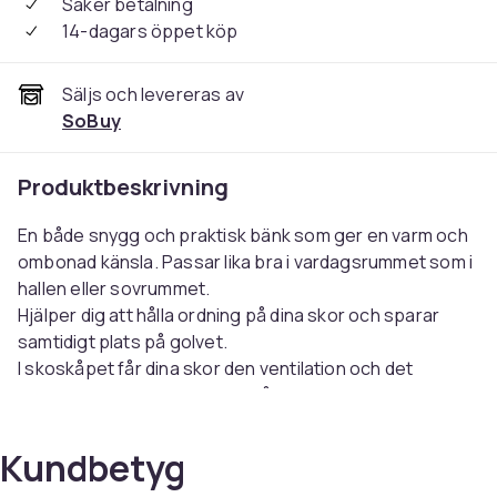
Säker betalning
14-dagars öppet köp
Säljs och levereras av
SoBuy
Produktbeskrivning
En både snygg och praktisk bänk som ger en varm och
ombonad känsla. Passar lika bra i vardagsrummet som i
hallen eller sovrummet.
Hjälper dig att hålla ordning på dina skor och sparar
samtidigt plats på golvet.
I skoskåpet får dina skor den ventilation och det
utrymme de behöver för att hålla sig fräscha längre.
SPECIFIKATIONER
Kundbetyg
Material & Skötsel: Spån- och träfiberskiva med
Pappersfolie ,Tyg: fuskläder