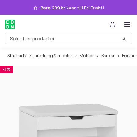
Hoppa till huvudinnehållet
Bara 299 kr kvar till Fri Frakt!
Sök efter produkter
Startsida
Inredning & möbler
Möbler
Bänkar
Förvar
-5 %