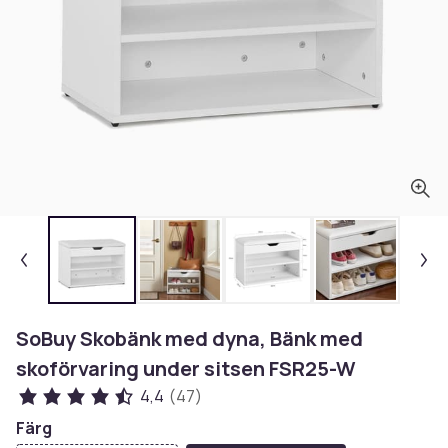
SoBuy Skobänk med dyna, Bänk med
skoförvaring under sitsen FSR25-W
4,4
(47)
Färg