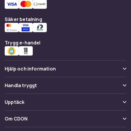
Säker betalning
Trygg e-handel
Hjälp och information
Vanliga frågor
Handla tryggt
Spåra paket
Betalning
Upptäck
Ångra & Returnera här
Leverans
Kategorier
Kundservice
Om CDON
Villkor & policy
Varumärken