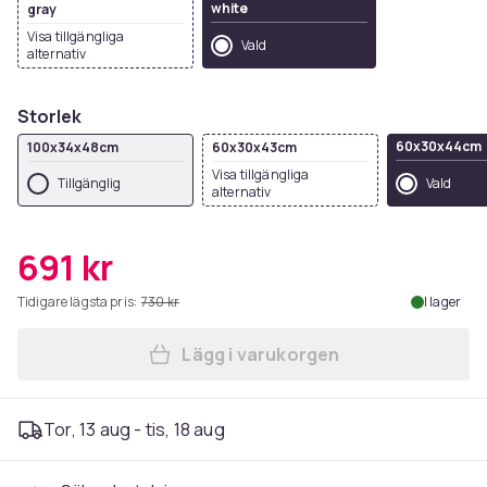
white
gray
Visa tillgängliga
Vald
alternativ
Storlek
60x30x44cm
100x34x48cm
60x30x43cm
Visa tillgängliga
Tillgänglig
Vald
alternativ
691 kr
Tidigare lägsta pris:
730 kr
I lager
Lägg i varukorgen
Lägg till SoBuy Skobänk me
Tor, 13 aug - tis, 18 aug