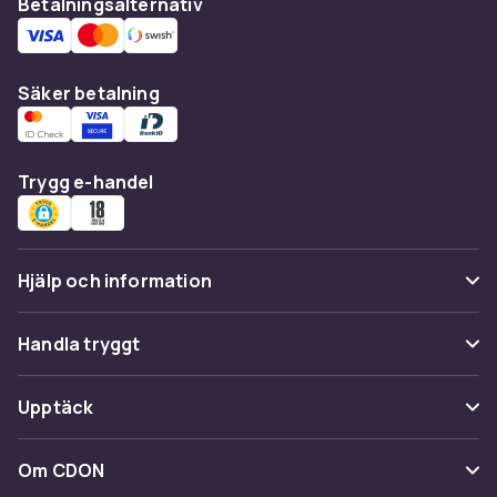
Betalningsalternativ
Säker betalning
Trygg e-handel
Hjälp och information
Vanliga frågor
Handla tryggt
Spåra paket
Betalning
Upptäck
Ångra & Returnera här
Leverans
Kategorier
Kundservice
Om CDON
Villkor & policy