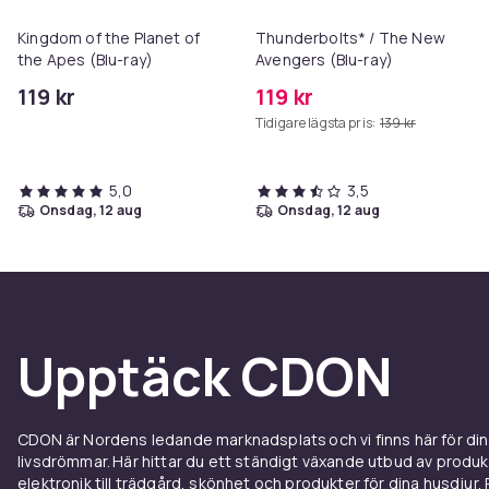
Kingdom of the Planet of
Thunderbolts* / The New
the Apes (Blu-ray)
Avengers (Blu-ray)
119 kr
119 kr
Tidigare lägsta pris:
139 kr
5,0
3,5
onsdag, 12 aug
onsdag, 12 aug
Upptäck CDON
CDON är Nordens ledande marknadsplats och vi finns här för d
livsdrömmar. Här hittar du ett ständigt växande utbud av produ
elektronik till trädgård, skönhet och produkter för dina husdjur. Pr