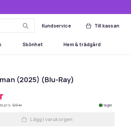
Kundservice
Till kassan
k
Skönhet
Hem & trädgård
man (2025) (Blu-Ray)
r
ta pris:
129 kr
I lager
Lägg i varukorgen
Lägg till Superman (2025) (Blu-Ray)