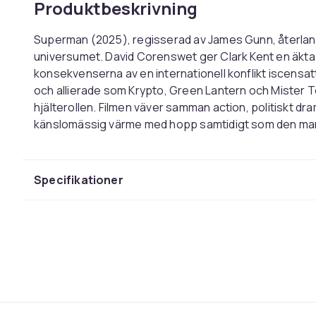
Produktbeskrivning
Superman (2025), regisserad av James Gunn, återlans
universumet. David Corenswet ger Clark Kent en äkta
konsekvenserna av en internationell konflikt iscensat
och allierade som Krypto, Green Lantern och Mister Terrif
hjälterollen. Filmen väver samman action, politiskt d
känslomässig värme med hopp samtidigt som den markerar nästa kapitel i superhjältefilmens
historia.
Specifikationer
Directed by James Gunn, Superman (2025) reintroduc
cinematic continuity. Starring David Corenswet as Cl
Nicholas Hoult, the film explores the characters dual 
journalist. The narrative centers on Supermans moral
confrontation with powerful adversaries. The film la
universe.
Från IMDB:
Superman must reconcile his alien Kryptonian heritag