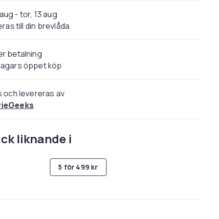
 aug - tor, 13 aug
ras till din brevlåda
r betalning
dagars öppet köp
s och levereras av
ieGeeks
ck liknande i
5 för 499 kr