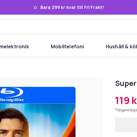
Bara 299 kr kvar till Fri Frakt!
melektronik
Mobiltelefoni
Hushåll & kö
Super
119 k
Tidigare lägs