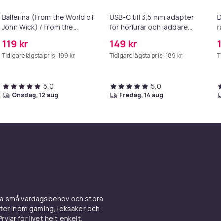
Ballerina (From the World of
USB-C till 3,5 mm adapter
D
John Wick) / From the
för hörlurar och laddare
r
World of John Wick:
Grey
119 kr
149 kr
Ballerina (Blu-ray)
Tidigare lägsta pris:
199 kr
Tidigare lägsta pris:
189 kr
T
5,0
5,0
onsdag, 12 aug
fredag, 14 aug
ina små vardagsbehov och stora
kter inom gaming, leksaker och
ylar för livet helt enkelt.