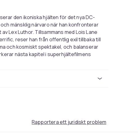
erar den ikoniska hjälten för det nya DC-
 och mänsklig närvaro när han konfronterar
t av Lex Luthor. Tillsammans med Lois Lane
ic, reser han från offentlig exil tillbaka till
rama och kosmiskt spektakel, och balanserar
es the iconic DC Comics hero in a new
ark Kent alongside Rachel Brosnahan and
identity as both alien outsider and human
 compass, public responsibility, and
unches a new chapter within the DC cinematic
Rapportera ett juridiskt problem
e with his human upbringing as reporter Clark