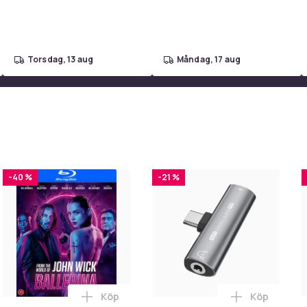
torsdag, 13 aug
måndag, 17 aug
-40 %
-21 %
Köp
Köp
pes (Blu-ray) i varukorgen
Thunderbolts* / The New Avengers (Blu-ray) i varukorgen
Lägg till Ballerina (From the World of Joh
Lägg till US