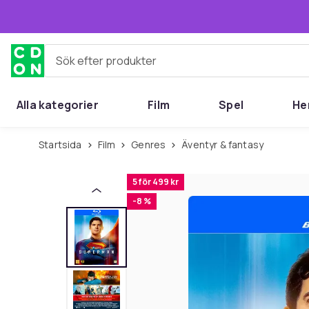
Hoppa till huvudinnehållet
Sök efter produkter
Alla kategorier
Film
Spel
He
Startsida
Film
Genres
Äventyr & fantasy
5 för 499 kr
-8 %