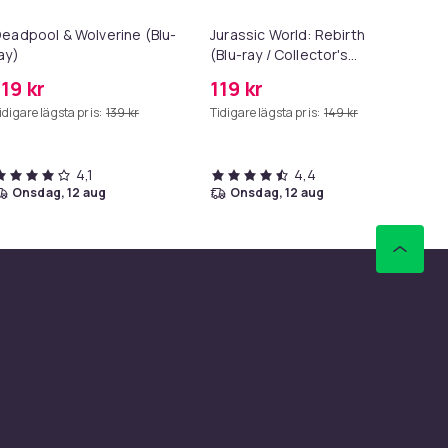
eadpool & Wolverine (Blu-
Jurassic World: Rebirth
PS
ay)
(Blu-ray / Collector's
Edition)
119 kr
119 kr
13
idigare lägsta pris:
139 kr
Tidigare lägsta pris:
149 kr
4,1
4,4
onsdag, 12 aug
onsdag, 12 aug