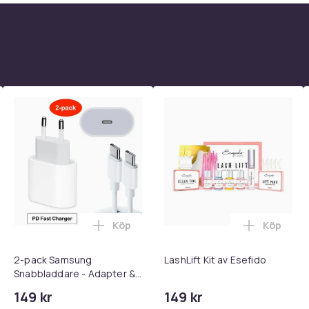
an way he soon finds himself in a world that
Full HD
Blu-ray
Köp
12
Köp
dare med 2M USB-C till USB-C kabel i varukorgen
ll iPhone Laddare Snabbladdare - Adapter + Kabel 25W lightnin
Lägg till 2-pack Samsung Snabbladdare
Lägg till 
2db94233-a7da-5f0b-9d73-cc1275f07e0b
2-pack Samsung
LashLift Kit av Esefido
Snabbladdare - Adapter &
Kabel 20W USB-C 2m
149 kr
149 kr