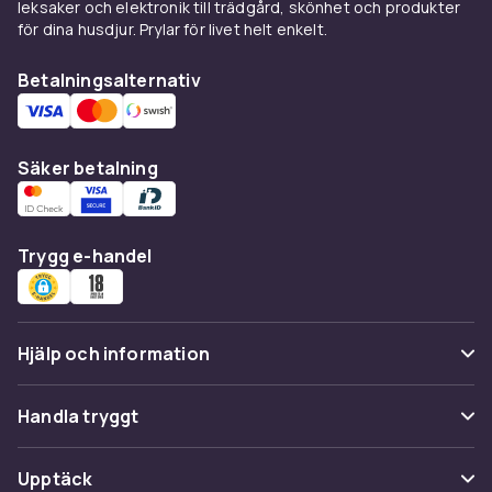
Vikt
leksaker och elektronik till trädgård, skönhet och produkter
för dina husdjur. Prylar för livet helt enkelt.
884
Artikel.nr.
Betalningsalternativ
a60180ce-4b5d-55de-986f-0f2fbaa57576
Produktsäkerhetsinformation
Säker betalning
Trygg e-handel
Hjälp och information
Vanliga frågor
Handla tryggt
Spåra paket
Betalning
Upptäck