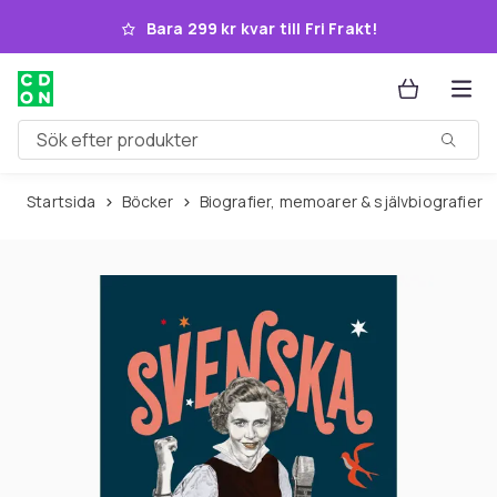
Hoppa till huvudinnehållet
Bara 299 kr kvar till Fri Frakt!
Sök efter produkter
Startsida
Böcker
Biografier, memoarer & självbiografier