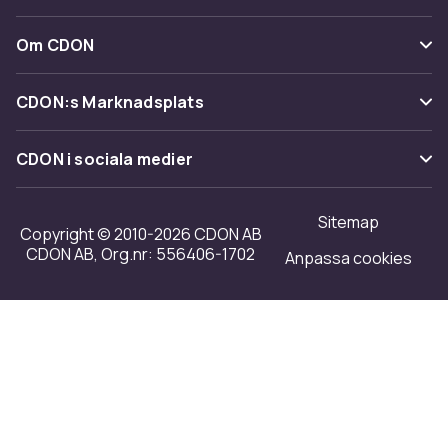
Ångra & Returnera här
Leverans
Kategorier
Kundservice
Om CDON
Villkor & policy
Varumärken
Om oss
Återkallelser
CDON:s Marknadsplats
Guider
Kundrecensioner
Sälj på CDON
Shopit.se
CDON i sociala medier
Karriär på CDON
Bli affiliate
Investor relations
Sitemap
Regler & kvalitet
Copyright © 2010-2026 CDON AB
Tillgänglighet
CDON AB, Org.nr: 556406-1702
Anpassa cookies
Merchant Help Center
Transparensrapport