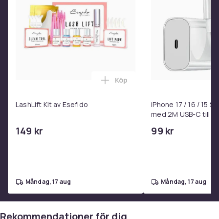
Köp
Lägg till LashLift Kit av Esefi
LashLift Kit av Esefido
iPhone 17 / 16 / 15 
med 2M USB-C till U
149 kr
99 kr
måndag, 17 aug
måndag, 17 aug
Rekommendationer för dig