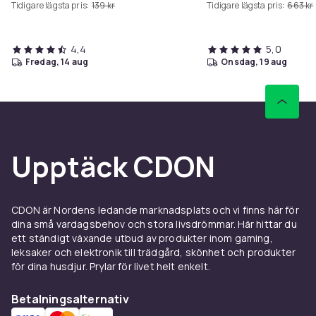
Tidigare lägsta pris:
139 kr
Tidigare lägsta pris:
663 kr
4,4
5,0
fredag, 14 aug
onsdag, 19 aug
Upptäck CDON
CDON är Nordens ledande marknadsplats och vi finns här för
dina små vardagsbehov och stora livsdrömmar. Här hittar du
ett ständigt växande utbud av produkter inom gaming,
leksaker och elektronik till trädgård, skönhet och produkter
för dina husdjur. Prylar för livet helt enkelt.
Betalningsalternativ