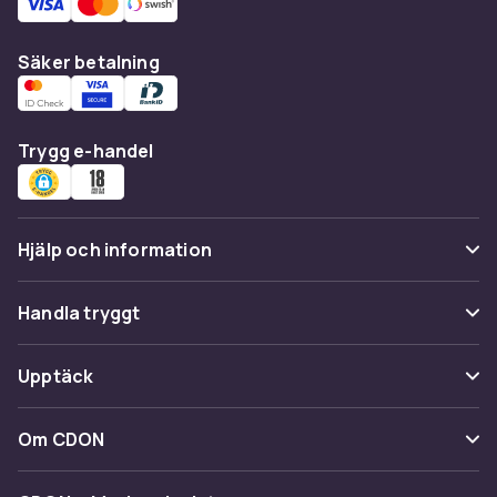
Säker betalning
Trygg e-handel
Hjälp och information
Vanliga frågor
Handla tryggt
Spåra paket
Betalning
Upptäck
Ångra & Returnera här
Leverans
Kategorier
Kundservice
Om CDON
Villkor & policy
Varumärken
Om oss