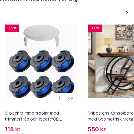
-15 %
-17 %
Köp
Lägg till 6-pack trimmerspolar
6-pack trimmerspolar med
Tribesigns Konsolbord,
trimmertråd och lock RYOBI
med Geometrisk Metall
grästrimmer
30 x 81 cm, Hallbord, S
118 kr
550 kr
Soffbord