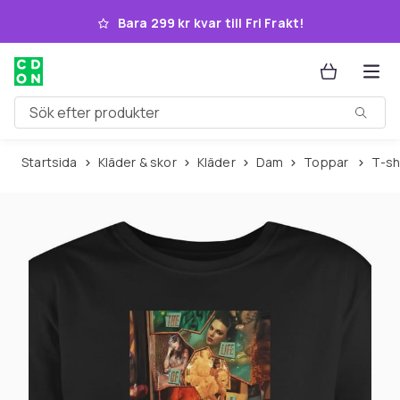
Hoppa till huvudinnehållet
Bara 299 kr kvar till Fri Frakt!
Sök efter produkter
Startsida
Kläder & skor
Kläder
Dam
Toppar
T-s