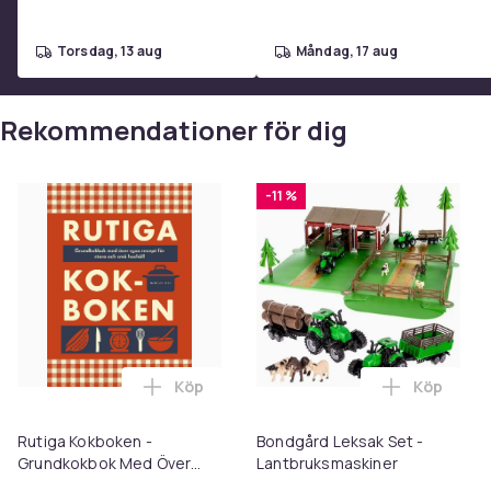
torsdag, 13 aug
måndag, 17 aug
Rekommendationer för dig
-11 %
Köp
Köp
Lägg till Rutiga Kokboken - Grundkokbo
Lägg till
Rutiga Kokboken -
Bondgård Leksak Set -
Grundkokbok Med Över
Lantbruksmaskiner
1500 Recept För Stora Och