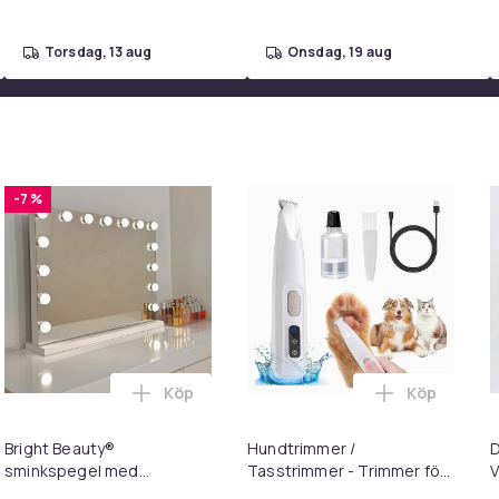
torsdag, 13 aug
onsdag, 19 aug
-7 %
Köp
Köp
k Med Över 1500 Recept För Stora Och Små Hushåll (Bok / Inbu
 Bondgård Leksak Set - Lantbruksmaskiner i varukorgen
Lägg till Bright Beauty® sminkspegel med 
Lägg till H
Bright Beauty®
Hundtrimmer /
D
sminkspegel med
Tasstrimmer - Trimmer för
V
belysning –
tassar
S