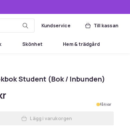
Kundservice
Till kassan
k
Skönhet
Hem & trädgård
okbok Student (Bok / Inbunden)
kr
Få kvar
Lägg i varukorgen
Lägg till Vår Kokbok Student (Bok /