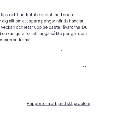
agstips och hundratals recept med noga
r dig allt om att spara pengar när du handlar
r veckan och letar upp de bästa råvarorna. Du
 du kan göra för att lägga så lite pengar som
inspirerande mat.
pluggar, har kompisar hemma på buffé, vill
ks till tentorna. Här hittar du de självklara
ker till en bra budgetpeng. Rejäl mat som
Rapportera ett juridiskt problem