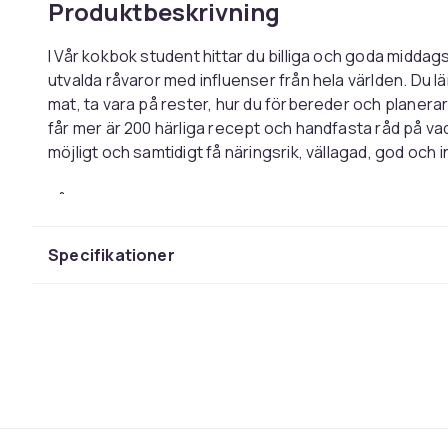
Produktbeskrivning
I Vår kokbok student hittar du billiga och goda midd
utvalda råvaror med influenser från hela världen. Du lä
mat, ta vara på rester, hur du förbereder och planera
får mer är 200 härliga recept och handfasta råd på vad
möjligt och samtidigt få näringsrik, vällagad, god och 
Vår kokbok student är din uppslagsbok i köket när du 
äta något gott på kvällen eller ha med dig mättande snac
klassikerna men också helt nya rätter med tydliga sma
Specifikationer
man blir mätt av!
ÖVRIGT:
Mediatyp: Bok
Bandtyp: Inbunden
Författare: Begner, Sara
Fotograf: Kleinschmidt, Wolfgang
Förlag: Norstedts