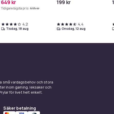
649 kr
199 kr
Hollywoodspegel – 58×46
H
Tidigare lägsta pris:
695 kr
cm – 15 LED-lampor – 3
t
ljusfärger – Dimbar – Smart
Touch – USB-
laddningsport – Vit
4,2
4,4
tisdag, 18 aug
onsdag, 12 aug
ina små vardagsbehov och stora
kter inom gaming, leksaker och
ylar för livet helt enkelt.
Säker betalning