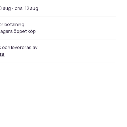
0 aug - ons, 12 aug
r betalning
dagars öppet köp
s och levereras av
za