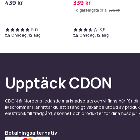
439 kr
339 kr
Små Hushåll (Bok /
Tidigare lägsta pris:
379 kr
Inbunden)
5,0
3,5
onsdag, 12 aug
onsdag, 12 aug
Upptäck CDON
CDON är Nordens ledande marknadsplats och vi finns här för d
livsdrömmar. Här hittar du ett ständigt växande utbud av produ
elektronik till trädgård, skönhet och produkter för dina husdjur. Pr
Betalningsalternativ