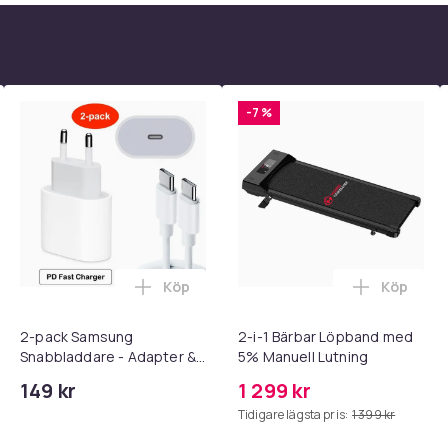
-7 %
850
88576f9e-cb15-540e-a132-1d00c28567eb
Köp
Köp
 - Adapter + Kabel 25W lightning - USB-C 2m i varukorgen
l iPhone 17 / 16 / 15 Snabbladdare med 2M USB-C till USB-C kab
Lägg till 2-pack Samsung Snabbladdare
Lägg till
2-pack Samsung
2-i-1 Bärbar Löpband med
Snabbladdare - Adapter &
5% Manuell Lutning
Kabel 20W USB-C 2m
149 kr
1 299 kr
Tidigare lägsta pris:
1 399 kr