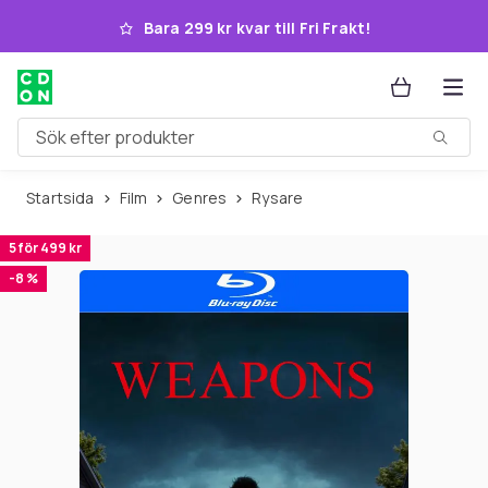
Hoppa till huvudinnehållet
Bara 299 kr kvar till Fri Frakt!
Sök efter produkter
Startsida
Film
Genres
Rysare
5 för 499 kr
-8 %