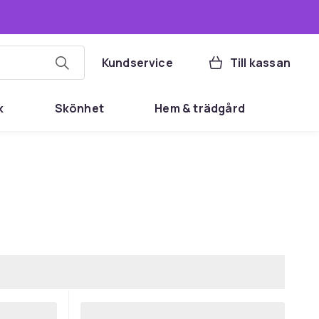
Kundservice
Till kassan
k
Skönhet
Hem & trädgård