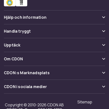
Hjälp och information
Vanliga frågor
Handla tryggt
Spåra paket
Betalning
Upptäck
Ångra & Returnera här
Leverans
Kategorier
Kundservice
Om CDON
Villkor & policy
Varumärken
Om oss
Återkallelser
CDON:s Marknadsplats
Guider
Kundrecensioner
Sälj på CDON
Shopit.se
CDON i sociala medier
Karriär på CDON
Bli affiliate
Investor relations
Sitemap
Regler & kvalitet
Copyright © 2010-2026 CDON AB