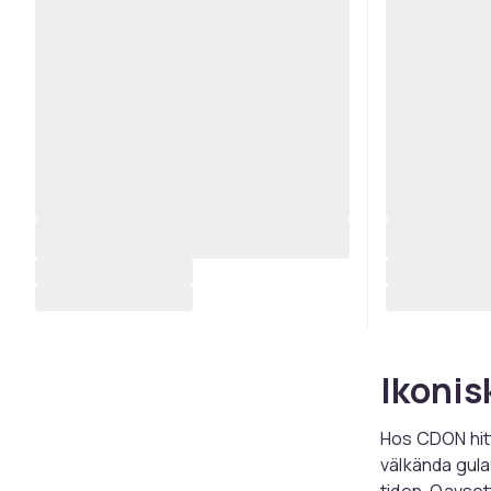
Ikonis
Hos CDON hit
välkända gula
tiden. Oavsett