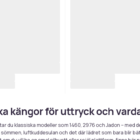
ka kängor för uttryck och vard
tar du klassiska modeller som 1460, 2976 och Jadon – med 
 sömmen, luftkuddesulan och det där lädret som bara blir bä
 om du vill ha en smal silhuett eller rejäl plattform, finns här 