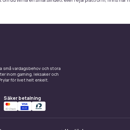
ch statement. Svarta, vinröda eller vita – men alltid med sam
nne, honom och personlig stil
r inte skor för ett kön – de gör skor för uttryck. För dig som v
ns både robust och personligt. Kängor du kan ha till klännin
jacka. Det är unisex i bästa bemärkelse: skor som gör jobbe
något.
av en hållbar stilidentitet
ina små vardagsbehov och stora
kter inom gaming, leksaker och
ylar för livet helt enkelt.
 ett par Dr. Martens är inte bara ett stilval – det är ett state
et om, till nästan vad som helst. Och ju mer du använder dem,
som dina. Det handlar inte om trender, det handlar om perso
Säker betalning
.
 för att användas, inte ersätt