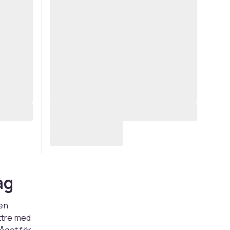
ag
den
ttre med
något för