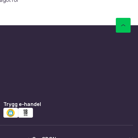
ma själ.
ill ha
g, jeans,
t, men
ment. De
 desto
nlighet –
Trygg e-handel
as