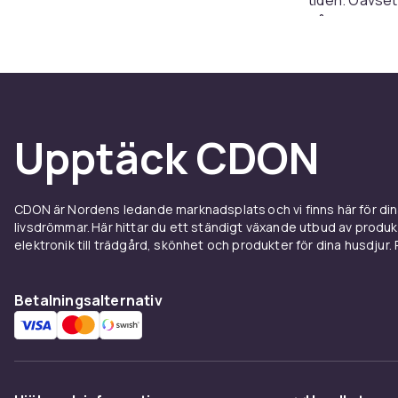
både vardag o
För he
Dr. Martens gö
något som kän
Upptäck CDON
kostym eller 
också säger 
En del 
CDON är Nordens ledande marknadsplats och vi finns här för d
livsdrömmar. Här hittar du ett ständigt växande utbud av produ
elektronik till trädgård, skönhet och produkter för dina husdjur. Pr
Att dra på sig
går att ha år
mer känns de 
Betalningsalternativ
och slitstyrka
Byggda