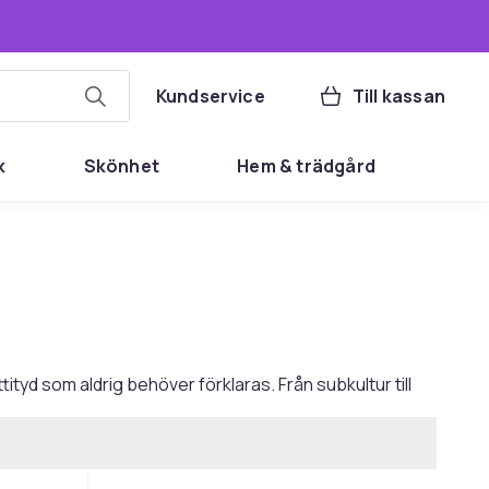
Kundservice
Till kassan
k
Skönhet
Hem & trädgård
tityd som aldrig behöver förklaras. Från subkultur till