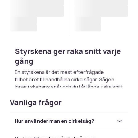
Styrskena ger raka snitt varje
gång
En styrskena är det mest efterfrågade
tillbehöret till handhållna cirkelsågar. Sågen
löper i skenans spår och du får långa, raka snitt
utan att rita, mäta och frihandssåga. Skenor
Vanliga frågor
finns i flera längder, ofta runt 1400 mm, och
många kan skarvas när du ska kapa dörrar eller
stora skivor. En universal styrskena passar de
Hur använder man en cirkelsåg?
flesta sågar, medan vissa märken kräver en
egen adapter. Makita har till exempel adaptrar