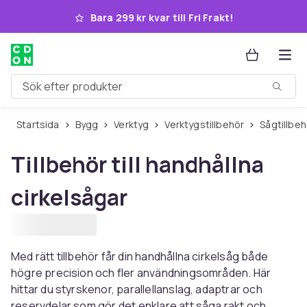
Hoppa till huvudinnehållet
Bara 299 kr kvar till Fri Frakt!
Sök efter produkter
Startsida
Bygg
Verktyg
Verktygstillbehör
Sågtillbe
Tillbehör till handhållna
cirkelsågar
Med rätt tillbehör får din handhållna cirkelsåg både
högre precision och fler användningsområden. Här
hittar du styrskenor, parallellanslag, adaptrar och
reservdelar som gör det enklare att såga rakt och