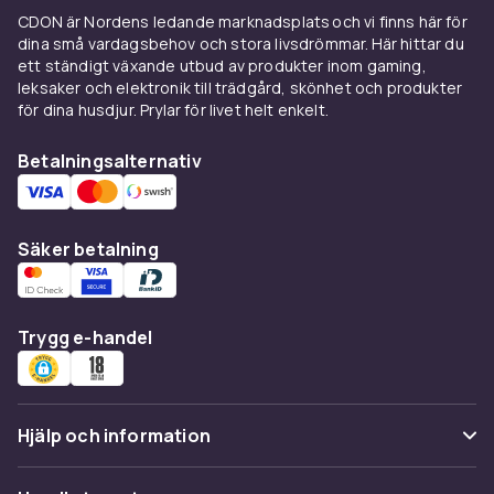
CDON är Nordens ledande marknadsplats och vi finns här för
Kontrollera alltid märke och modell på din såg
dina små vardagsbehov och stora livsdrömmar. Här hittar du
innan du köper. Viktigast är att skenans spår
ett ständigt växande utbud av produkter inom gaming,
leksaker och elektronik till trädgård, skönhet och produkter
matchar sågens bottenplatta och att anslag
för dina husdjur. Prylar för livet helt enkelt.
och adaptrar är gjorda för din modell, annars
väljer du en universalmodell med justerbara
Betalningsalternativ
fästen. Tänk också på klingdiametern,
vanligtvis 165 eller 190 mm, när du köper
tillbehör som klingskydd. Behöver du en ny
Säker betalning
klinga hittar du rätt bland våra
sågklingor
.
Fler sågtillbehör för
verkstaden
Trygg e-handel
Har du fler sågar hemma? Då kan du även titta
på
tillbehör till bänkcirkelsågar
och
tillbehör till
geringsågar
. Letar du efter en ny såg, med
Hjälp och information
eller utan skena, hittar du den bland våra
cirkelsågar
. Bland alla
sågtillbehör
hittar du
Vanliga frågor