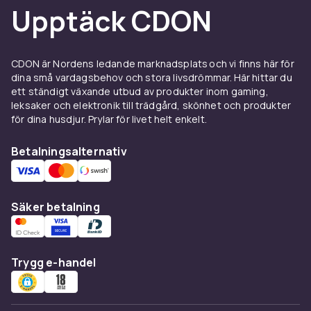
Kontrollera alltid motormodell och
Upptäck CDON
cylindervolym innan köp, eftersom dragstart
och trådstartare oftast är specifika för en viss
motor eller ett visst fabrikat.
CDON är Nordens ledande marknadsplats och vi finns här för
Fler verktyg för reparation av
dina små vardagsbehov och stora livsdrömmar. Här hittar du
ett ständigt växande utbud av produkter inom gaming,
fordon
leksaker och elektronik till trädgård, skönhet och produkter
för dina husdjur. Prylar för livet helt enkelt.
Fler reservdelar och verktyg för att serva
fordonet hittar du under
Reparations- &
Betalningsalternativ
specialverktyg för fordon
, bland annat
Startkablar
,
Batteriladdare för fordon
och
Batteritestare för fordon
, samt
Felkodsläsare
Säker betalning
för fordon
om du vill felsöka varför motorn inte
startar.
Startar inte bilen?
Trygg e-handel
Söker du starthjälp till en bil som inte startar
handlar det oftast om ett tomt eller trasigt