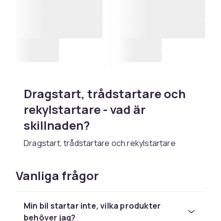
Dragstart, trådstartare och
rekylstartare - vad är
skillnaden?
Dragstart, trådstartare och rekylstartare
beskriver i grunden samma princip: en
fjäderbelastad mekanism med en lina eller tråd
Vanliga frågor
som du drar i för att få motorn att starta,
ungefär som på en gräsklippare eller
motorsåg. Skillnaden mellan produkterna ligger
Min bil startar inte, vilka produkter
oftast i vilket fordon eller vilken motor de är
behöver jag?