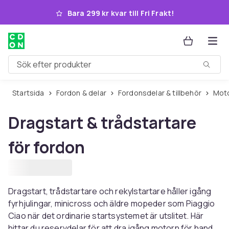
Hoppa till huvudinnehållet
Bara 299 kr kvar till Fri Frakt!
Sök efter produkter
Startsida
Fordon & delar
Fordonsdelar & tillbehör
Mo
Dragstart & trådstartare
för fordon
Dragstart, trådstartare och rekylstartare håller igång
fyrhjulingar, minicross och äldre mopeder som Piaggio
Ciao när det ordinarie startsystemet är utslitet. Här
hittar du reservdelar för att dra igång motorn för hand,