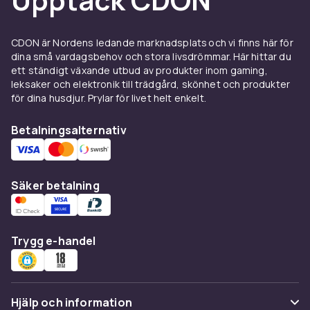
Carrie Henn
William Hope
CDON är Nordens ledande marknadsplats och vi finns här för
Jenette Goldstein
dina små vardagsbehov och stora livsdrömmar. Här hittar du
Mark Rolston
ett ständigt växande utbud av produkter inom gaming,
Charles S. Dutton
leksaker och elektronik till trädgård, skönhet och produkter
Charles Dance
för dina husdjur. Prylar för livet helt enkelt.
Ralph Brown
Betalningsalternativ
Pete Postlethwaite
Brian Glover
Paul McGanne
Winona Ryder
Säker betalning
Ron Perlman
Dan Hedaya
Brad Dourif
Trygg e-handel
Michael Wincott
J. E. Freeman
Leland Orser
Raymond Cruz
Hjälp och information