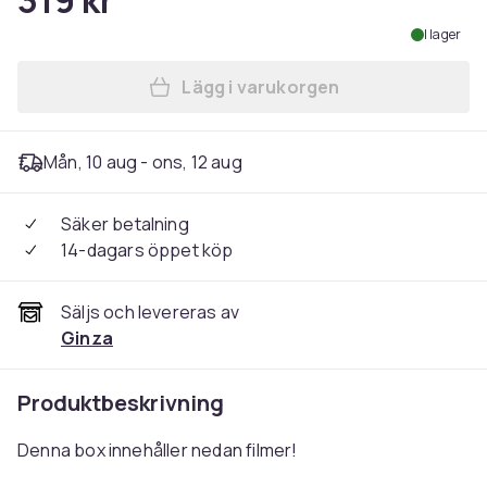
319 kr
I lager
Lägg i varukorgen
Lägg till Alien: 6-Movie Col
Mån, 10 aug - ons, 12 aug
Säker betalning
14-dagars öppet köp
Säljs och levereras av
Ginza
Produktbeskrivning
Denna box innehåller nedan filmer!