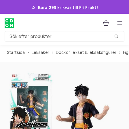
Hoppa till huvudinnehållet
Bara 299 kr kvar till Fri Frakt!
Sök efter produkter
Startsida
Leksaker
Dockor, lekset & leksaksfigurer
Fi