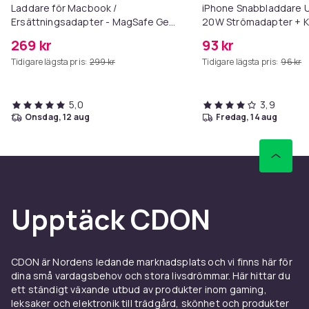
Laddare för Macbook /
iPhone Snabbladdare U
Ersättningsadapter - MagSafe Gen
20W Strömadapter + K
3 - 96W
269 kr
93 kr
Tidigare lägsta pris:
299 kr
Tidigare lägsta pris:
96 kr
5,0
3,9
onsdag, 12 aug
fredag, 14 aug
Upptäck CDON
CDON är Nordens ledande marknadsplats och vi finns här för
dina små vardagsbehov och stora livsdrömmar. Här hittar du
ett ständigt växande utbud av produkter inom gaming,
leksaker och elektronik till trädgård, skönhet och produkter