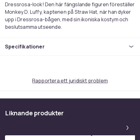
Dressrosa-look! Den här fängslande figuren föreställer
Monkey D. Luffy, kaptenen på Straw Hat, när han dyker
upp i Dressrosa-bågen, med sin ikoniska kostym och
beslutsamma utseende.
Färg
Specifikationer
Multifärg
Rekommenderad ålder (min)
4
Artikel.nr.
4d5d86e6-a6d2-55b3-a1c5-d620e3a86af2
Rapportera ett juridiskt problem
Produktsäkerhetsinformation
Liknande produkter
Pa