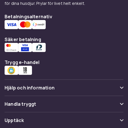
för dina husdjur. Prylar för livet helt enkelt.
Betalningsalternativ
Säker betalning
Trygg e-handel
Hjälp och information
Vanliga frågor
Handla tryggt
Spåra paket
Betalning
Upptäck
Ångra & Returnera här