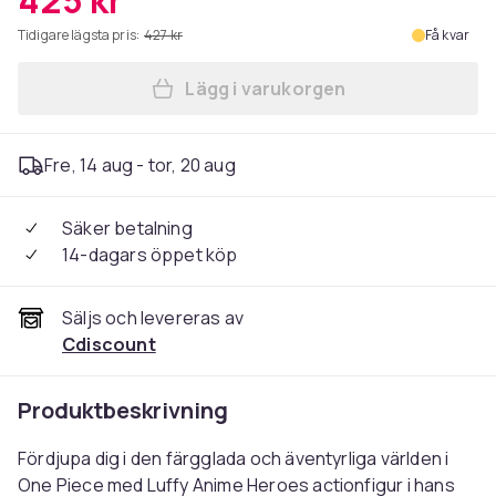
425 kr
Tidigare lägsta pris:
427 kr
Få kvar
Lägg i varukorgen
Lägg till Anime Heroes figur
Fre, 14 aug - tor, 20 aug
Säker betalning
14-dagars öppet köp
Säljs och levereras av
Cdiscount
Produktbeskrivning
Fördjupa dig i den färgglada och äventyrliga världen i
One Piece med Luffy Anime Heroes actionfigur i hans