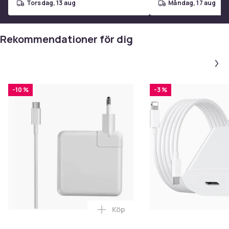
torsdag, 13 aug
måndag, 17 aug
Rekommendationer för dig
-10 %
-3 %
Köp
Lägg till Laddare för Macbook /