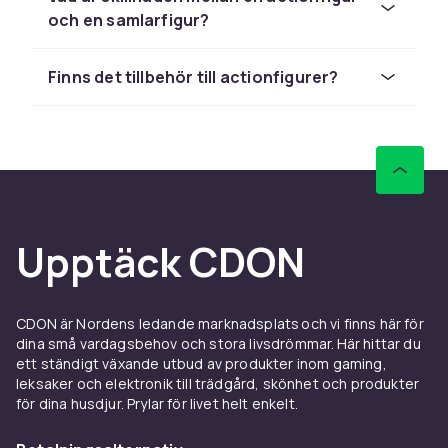
Figurerna finns i olika storlekar och
och en samlarfigur?
detaljnivåer, från enklare lekfigurer till
detaljrika samlarmodeller.
Finns det tillbehör till actionfigurer?
Olika teman och karaktärer
Det finns actionfigurer på superhjältar, film-
och seriefigurer, spelkaraktärer och mycket
annat. Det breda utbudet gör att de flesta
hittar sina favoriter, oavsett om det är en
klassisk hjälte eller en ny karaktär. Att samla
Upptäck CDON
flera figurer från samma värld är ett roligt sätt
att bygga upp en hel samling.
Lek och samlande
CDON är Nordens ledande marknadsplats och vi finns här för
dina små vardagsbehov och stora livsdrömmar. Här hittar du
Actionfigurer fungerar både som leksaker och
ett ständigt växande utbud av produkter inom gaming,
leksaker och elektronik till trädgård, skönhet och produkter
samlarobjekt. För barn blir de en del av
för dina husdjur. Prylar för livet helt enkelt.
fantasifulla äventyr, medan samlare uppskattar
detaljerna och möjligheten att ställa ut