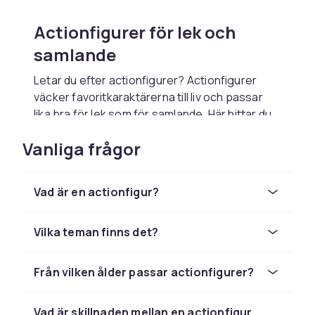
Actionfigurer för lek och
samlande
Letar du efter actionfigurer? Actionfigurer
väcker favoritkaraktärerna till liv och passar
lika bra för lek som för samlande. Här hittar du
actionfigurer från filmer, spel, serier och
Vanliga frågor
superhjältar. Med både hjältar och skurkar att
välja bland kan barnen skådespela egna
äventyr, och samlare kan visa upp sina
Vad är en actionfigur?
favoriter.
Vad är en actionfigur
Vilka teman finns det?
En actionfigur föreställer en karaktär, ofta från
film, spel eller serier. Många har rörliga leder så
Från vilken ålder passar actionfigurer?
att de kan ställas i olika poser, vilket gör dem
roliga att leka med och snygga att ställa ut.
Vad är skillnaden mellan en actionfigur