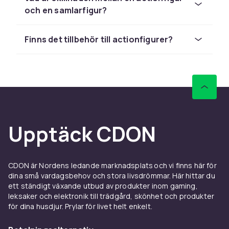
Figurerna finns i olika storlekar och
och en samlarfigur?
detaljnivåer, från enklare lekfigurer till
detaljrika samlarmodeller.
Finns det tillbehör till actionfigurer?
Olika teman och karaktärer
Det finns actionfigurer på superhjältar, film-
och seriefigurer, spelkaraktärer och mycket
annat. Det breda utbudet gör att de flesta
hittar sina favoriter, oavsett om det är en
klassisk hjälte eller en ny karaktär. Att samla
Upptäck CDON
flera figurer från samma värld är ett roligt sätt
att bygga upp en hel samling.
Lek och samlande
CDON är Nordens ledande marknadsplats och vi finns här för
dina små vardagsbehov och stora livsdrömmar. Här hittar du
Actionfigurer fungerar både som leksaker och
ett ständigt växande utbud av produkter inom gaming,
leksaker och elektronik till trädgård, skönhet och produkter
samlarobjekt. För barn blir de en del av
för dina husdjur. Prylar för livet helt enkelt.
fantasifulla äventyr, medan samlare uppskattar
detaljerna och möjligheten att ställa ut