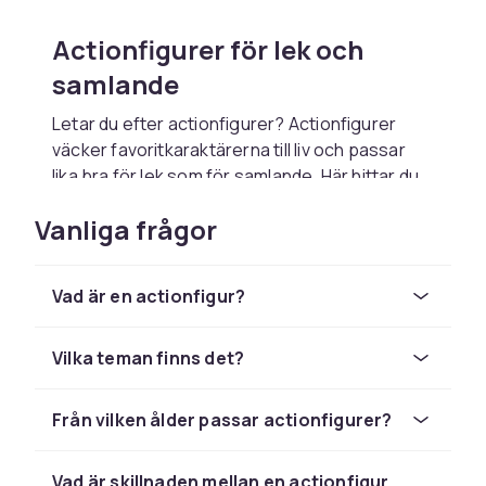
Actionfigurer för lek och
samlande
Letar du efter actionfigurer? Actionfigurer
väcker favoritkaraktärerna till liv och passar
lika bra för lek som för samlande. Här hittar du
actionfigurer från filmer, spel, serier och
Vanliga frågor
superhjältar. Med både hjältar och skurkar att
välja bland kan barnen skådespela egna
äventyr, och samlare kan visa upp sina
Vad är en actionfigur?
favoriter.
Vad är en actionfigur
Vilka teman finns det?
En actionfigur föreställer en karaktär, ofta från
film, spel eller serier. Många har rörliga leder så
Från vilken ålder passar actionfigurer?
att de kan ställas i olika poser, vilket gör dem
roliga att leka med och snygga att ställa ut.
Vad är skillnaden mellan en actionfigur