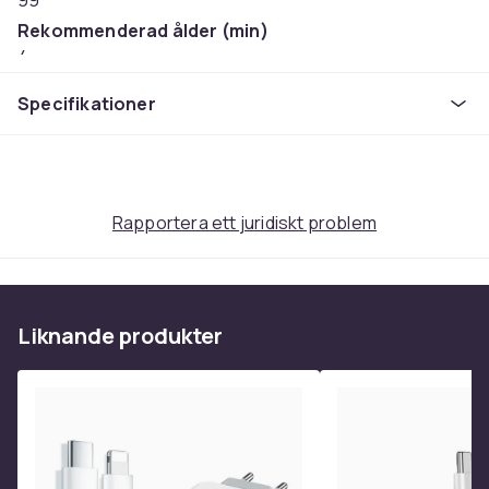
99
Rekommenderad ålder (min)
4
Vikt
Specifikationer
360
Artikel.nr.
225cb47f-d14b-5e2e-80d1-afa23bdf5e5d
Produktsäkerhetsinformation
Rapportera ett juridiskt problem
Liknande produkter