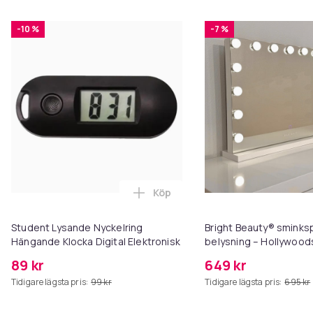
-10 %
-7 %
Köp
Lägg till Student Lysande Nycke
Student Lysande Nyckelring
Bright Beauty® smink
Hängande Klocka Digital Elektronisk
belysning – Hollywood
58×46 cm – 15 LED-lam
89 kr
649 kr
ljusfärger – Dimbar – 
Tidigare lägsta pris:
99 kr
Tidigare lägsta pris:
695 kr
USB-laddningsport – Vi