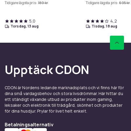
Tidigare lägsta pris:
189 kr
Tidigare lägsta pris:
695 kr
USB-laddningsport – Vi
5,0
4,2
torsdag, 13 aug
tisdag, 18 aug
Upptäck CDON
CDON är Nordens ledande marknadsplats och vi finns här för
dina små vardagsbehov och stora livsdrömmar. Här hittar du
ett ständigt växande utbud av produkter inom gaming,
leksaker och elektronik till trädgård, skönhet och produkter
för dina husdjur. Prylar för livet helt enkelt.
Betalningsalternativ