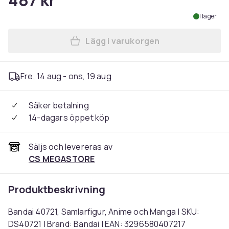
487 kr
I lager
Lägg i varukorgen
Lägg till Bandai 40721, Sam
Fre, 14 aug - ons, 19 aug
Säker betalning
14-dagars öppet köp
Säljs och levereras av
CS MEGASTORE
Produktbeskrivning
Bandai 40721, Samlarfigur, Anime och Manga | SKU:
DS40721 | Brand: Bandai | EAN: 3296580407217