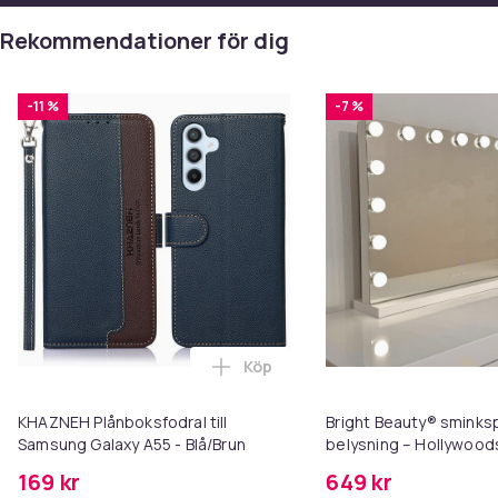
Rekommendationer för dig
-11 %
-7 %
Köp
Lägg till KHAZNEH Plånboksfodra
KHAZNEH Plånboksfodral till
Bright Beauty® smink
Samsung Galaxy A55 - Blå/Brun
belysning – Hollywood
58×46 cm – 15 LED-lam
169 kr
649 kr
ljusfärger – Dimbar – 