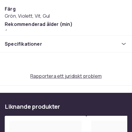
Färg
Grön, Violett, Vit, Gul
Rekommenderad ålder (min)
4
Artikel.nr.
Specifikationer
91ea2007-3664-57f1-9323-9e0dabb044b1
Produktsäkerhetsinformation
Rapportera ett juridiskt problem
Liknande produkter