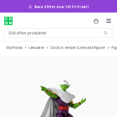
Hoppa till huvudinnehållet
Bara 299 kr kvar till Fri Frakt!
Sök efter produkter
Startsida
Leksaker
Dockor, lekset & leksaksfigurer
Fi