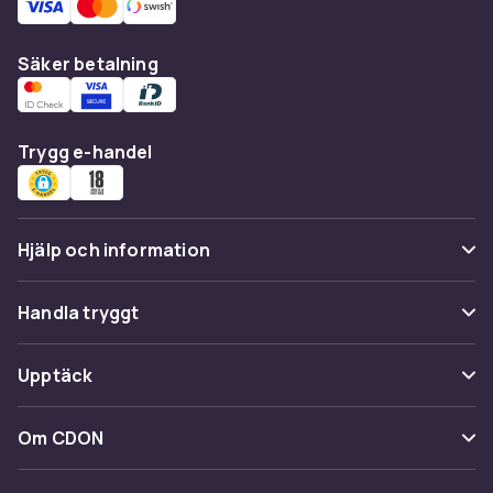
Säker betalning
Trygg e-handel
Hjälp och information
Vanliga frågor
Handla tryggt
Spåra paket
Betalning
Upptäck
Ångra & Returnera här
Leverans
Kategorier
Kundservice
Om CDON
Villkor & policy
Varumärken
Om oss