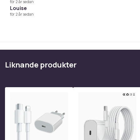
för 2 år sedan
Louise
för 2 år sedan
Vikt, gram
Artikel.nr.
Produktsäkerhetsinformation
Liknande produkter