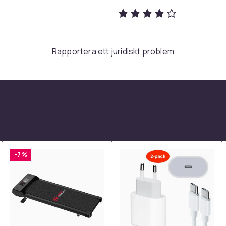
928
77dd4d12-dc42-4fd8-aa47-21f4c88a6ca1
Rapportera ett juridiskt problem
-7 %