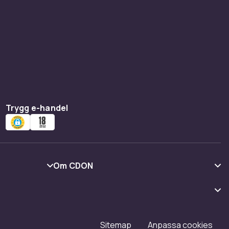
Trygg e-handel
Om CDON
Om oss
Kundrecensioner
Karriär på CDON
Sitemap
Anpassa cookies