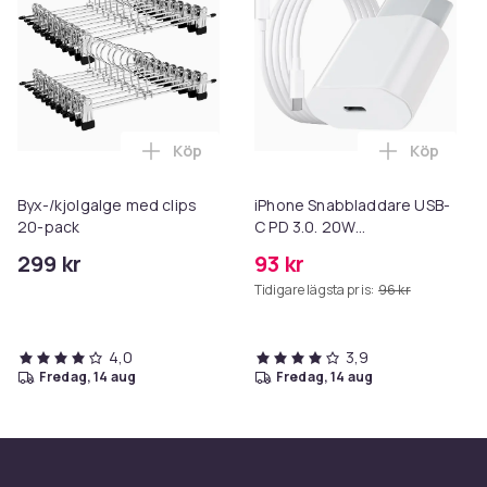
Köp
Köp
Lägg till Byx-/kjolgalge med clips 20-pa
Lägg till
Byx-/kjolgalge med clips
iPhone Snabbladdare USB-
20-pack
C PD 3.0. 20W
Strömadapter + Kabel
299 kr
93 kr
Tidigare lägsta pris:
96 kr
4,0
3,9
fredag, 14 aug
fredag, 14 aug