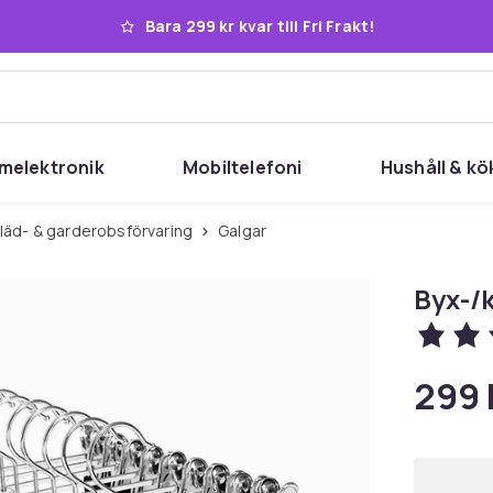
Bara 299 kr kvar till Fri Frakt!
melektronik
Mobiltelefoni
Hushåll & kö
Kläd- & garderobsförvaring
Galgar
Byx-/
299 