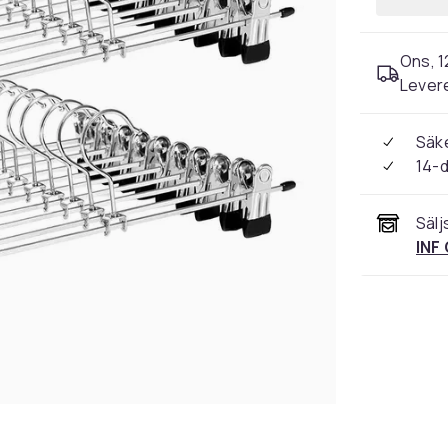
Ons, 1
Levere
Säke
14-
Sälj
INF