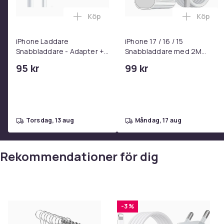
Köp
Köp
Lägg till iPhone Laddare Snabbladdare
Lägg til
iPhone Laddare
iPhone 17 / 16 / 15
Snabbladdare - Adapter +
Snabbladdare med 2M
Kabel 25W lightning - USB-
USB-C till USB-C kabel
95 kr
99 kr
C 2m
torsdag, 13 aug
måndag, 17 aug
Rekommendationer för dig
-3 %