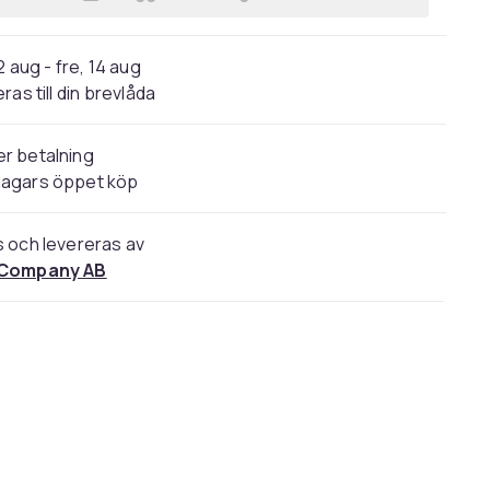
Lägg till Byx-/kjolgalge med clips 2
2 aug - fre, 14 aug
ras till din brevlåda
r betalning
dagars öppet köp
s och levereras av
 Company AB