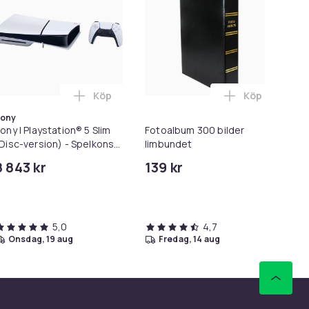
Köp
Köp
i varukorgen
ngsadapter - MagSafe Gen 3 - 96W i varukorgen
schtröskel / Vattenbarriär – Självhäftande Silikonlist Håll dit
Lägg till Sony | Playstation® 5 Slim (Disc-v
Lägg till Fot
ony
ony | Playstation® 5 Slim
Fotoalbum 300 bilder
Be
Disc-version) - Spelkonsol
limbundet
10
 1TB SSD NVme - Wi-Fi/LAN
8 843 kr
139 kr
79
 Hvid
Tid
5,0
4,7
onsdag, 19 aug
fredag, 14 aug