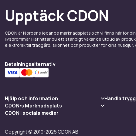
Upptäck CDON
CDON är Nordens ledande marknadsplats och vi finns här för d
livsdrömmar. Här hittar du ett ständigt växande utbud av produ
elektronik till trädgård, skönhet och produkter för dina husdjur. Pr
Betalningsalternativ
Hjälp och information
Handla trygg
CDON:s Marknadsplats
Vanliga frågor
Betalning
CDON i sociala medier
Sälj på CDON
Spåra paket
Leverans
Bli affiliate
Copyright © 2010-2026 CDON AB
Ångra & Returnera här
Villkor & poli