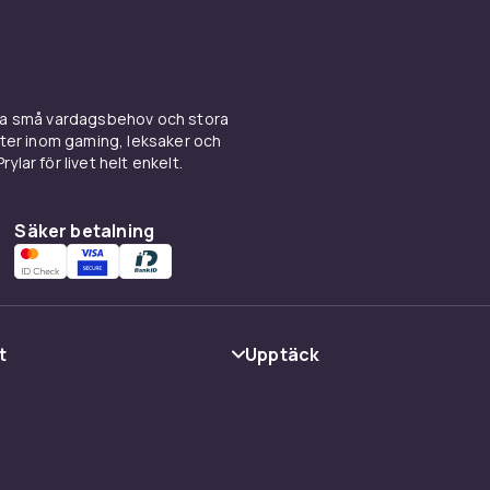
ina små vardagsbehov och stora
kter inom gaming, leksaker och
ylar för livet helt enkelt.
Säker betalning
t
Upptäck
Kategorier
Varumärken
cy
Guider