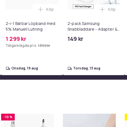
Köp
Köp
 - Adapter + Kabel 25W lightning - USB-C 2m i varukorgen
l iPhone 17 / 16 / 15 Snabbladdare med 2M USB-C till USB-C kab
Lägg till 2-i-1 Bärbar Löpband med 5% M
Lägg till
2-i-1 Bärbar Löpband med
2-pack Samsung
5% Manuell Lutning
Snabbladdare - Adapter &
Kabel 20W USB-C 2m
1 299 kr
149 kr
Tidigare lägsta pris:
1 399 kr
onsdag, 19 aug
torsdag, 13 aug
-10 %