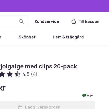
Kundservice
Till kassan
k
Skönhet
Hem & trädgård
kjolgalge med clips 20-pack
4,5
(4)
kr
I lager
Lägg i varukorgen