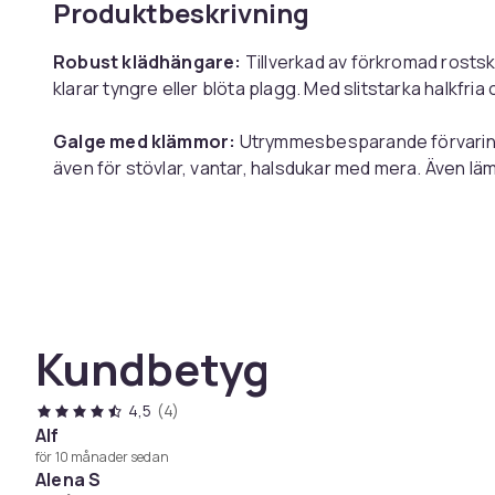
Produktbeskrivning
Robust klädhängare:
Tillverkad av förkromad rosts
klarar tyngre eller blöta plagg. Med slitstarka halkfria
Galge med klämmor:
Utrymmesbesparande förvaring,
även för stövlar, vantar, halsdukar med mera. Även läm
Praktisk svängkrok:
Designad med vridbar krok för 
Specifikationer:
Kundbetyg
Färg: Silver
Produktstorlek: 30 x 8,5 cm
Material: PVC, järn
4,5
(4)
Alf
för 10 månader sedan
Paketet inkluderar:
Alena S
Galgar med clips