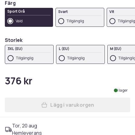
Färg
Sport Grå
Svart
Vit
Vald
Tillgänglig
Tillgängli
Storlek
3XL (EU)
L (EU)
M (EU)
Tillgänglig
Tillgänglig
Tillgängli
376 kr
I lager
Lägg i varukorgen
Lägg till Disney Dam/Dam Le
Tor, 20 aug
Hemleverans