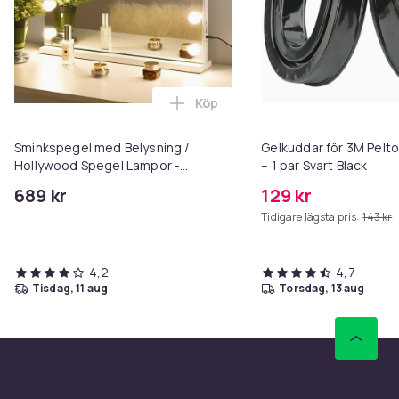
Köp
Lägg till Sminkspegel med Bely
Sminkspegel med Belysning /
Gelkuddar för 3M Pelto
Hollywood Spegel Lampor -
– 1 par Svart Black
58x46cm
689 kr
129 kr
Tidigare lägsta pris:
143 kr
4,2
4,7
tisdag, 11 aug
torsdag, 13 aug