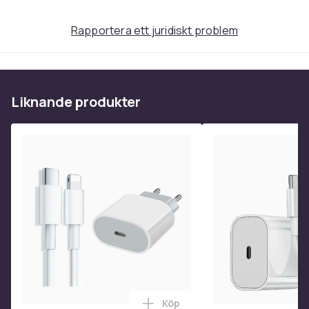
XXL (EU)
Rapportera ett juridiskt problem
Artikel.nr.
7a63f5cb-4e5f-48f6-9b8e-cf76dde33171
Produktsäkerhetsinformation
Liknande produkter
Köp