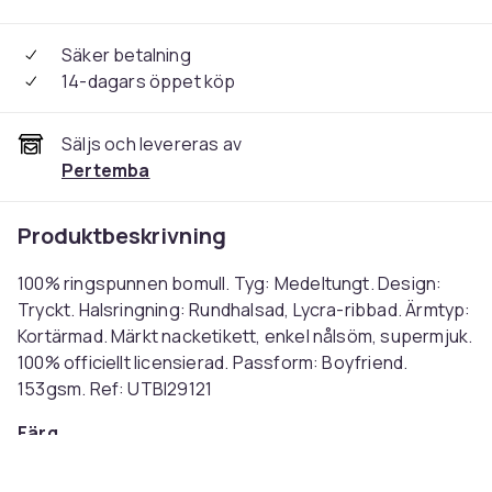
Säker betalning
14-dagars öppet köp
Säljs och levereras av
Pertemba
Produktbeskrivning
100% ringspunnen bomull. Tyg: Medeltungt. Design:
Tryckt. Halsringning: Rundhalsad, Lycra-ribbad. Ärmtyp:
Kortärmad. Märkt nacketikett, enkel nålsöm, supermjuk.
100% officiellt licensierad. Passform: Boyfriend.
153gsm. Ref: UTBI29121
Färg
Sport Grå
Storlek