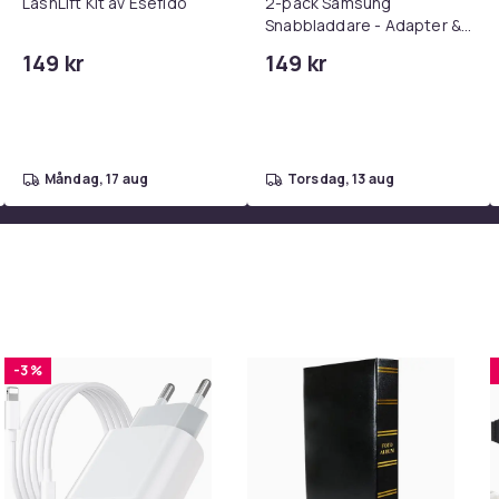
LashLift Kit av Esefido
2-pack Samsung
Snabbladdare - Adapter &
Kabel 20W USB-C 2m
149 kr
149 kr
måndag, 17 aug
torsdag, 13 aug
-3 %