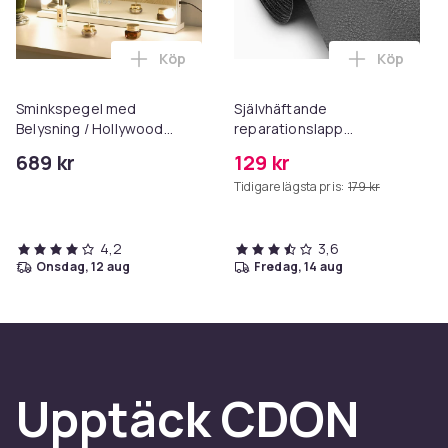
Köp
Köp
Lägg till Sminkspegel med Belysning / 
Lägg till 
Sminkspegel med
Självhäftande
Belysning / Hollywood
reparationslapp
Spegel Lampor - 58x46cm
konstläder 50x138 cm Black
689 kr
129 kr
Tidigare lägsta pris:
179 kr
4,2
3,6
onsdag, 12 aug
fredag, 14 aug
Upptäck CDON