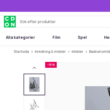
Hoppa till huvudinnehållet
Sök efter produkter
Alla kategorier
Film
Spel
He
Startsida
Inredning & möbler
Möbler
Badrumsmöb
-15 %