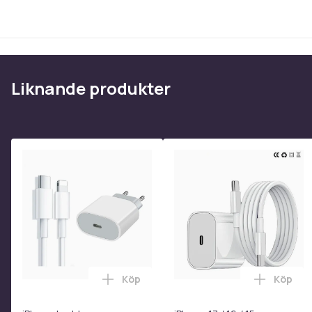
Liknande produkter
Köp
Köp
Lägg till iPhone Laddare Snabbladdare
Lägg til