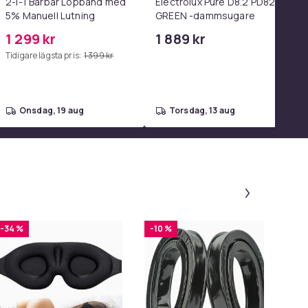
2-i-1 Bärbar Löpband med
Electrolux Pure D8.2 PD82-
5% Manuell Lutning
GREEN -dammsugare
1 299 kr
1 889 kr
Tidigare lägsta pris:
1 399 kr
onsdag, 19 aug
torsdag, 13 aug
Panel 1 a
-34 %
-10 %