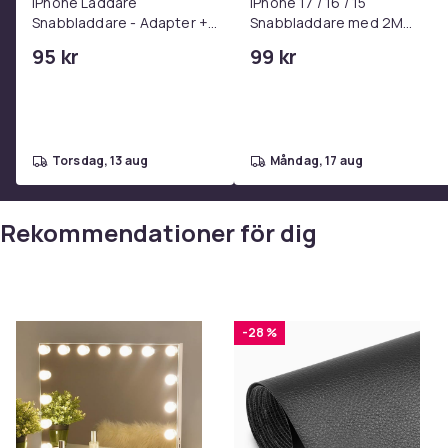
iPhone Laddare
iPhone 17 / 16 / 15
Snabbladdare - Adapter +
Snabbladdare med 2M
Kabel 25W lightning - USB-
USB-C till USB-C kabel
95 kr
99 kr
C 2m
torsdag, 13 aug
måndag, 17 aug
Rekommendationer för dig
-28 %