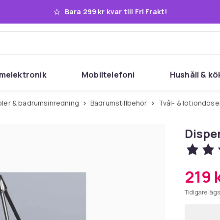
Bara 299 kr kvar till Fri Frakt!
melektronik
Mobiltelefoni
Hushåll & kö
ler & badrumsinredning
Badrumstillbehör
Tvål- & lotiondos
Dispe
219 
Tidigare lägs