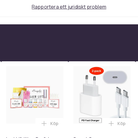
Rapportera ett juridiskt problem
Köp
Köp
 - Adapter + Kabel 25W lightning - USB-C 2m i varukorgen
l iPhone 17 / 16 / 15 Snabbladdare med 2M USB-C till USB-C kab
Lägg till LashLift Kit av Esefido i varuk
Lägg till