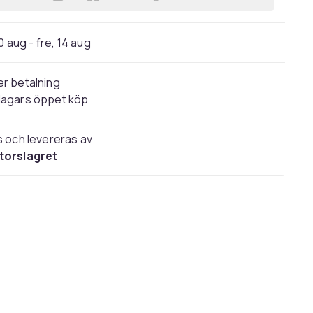
Lägg till Dispenserhållare 600ml i 
0 aug - fre, 14 aug
r betalning
dagars öppet köp
s och levereras av
torslagret