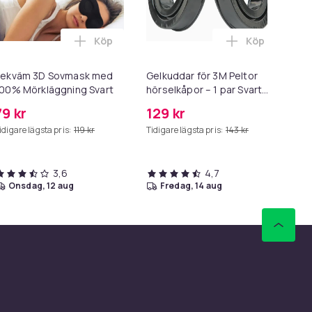
Köp
Köp
arukorgen
.0. 20W Strömadapter + Kabel i varukorgen
otoalbum 300 bilder limbundet i varukorgen
Lägg till Bekväm 3D Sovmask med 100% Mörk
Lägg till Gel
Bekväm 3D Sovmask med
Gelkuddar för 3M Peltor
Ab
00% Mörkläggning Svart
hörselkåpor – 1 par Svart
Bla
Black
79 kr
129 kr
4
idigare lägsta pris:
119 kr
Tidigare lägsta pris:
143 kr
3,6
4,7
onsdag, 12 aug
fredag, 14 aug