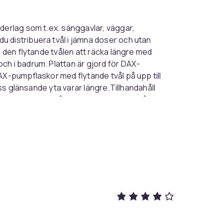
derlag som t.ex. sänggavlar, väggar,
 distribuera tvål i jämna doser och utan
å den flytande tvålen att räcka längre med
ch i badrum. Plattan är gjord för DAX-
AX-pumpflaskor med flytande tvål på upp till
ess glänsande yta varar längre.Tillhandahåll
ätt mängd varje gångDra handtaget nedåt för
ed DAX-flaskor med flytande tvålMonteras på
0
6b0f6eed-517d-4e9b-a08f-46892e65a96b