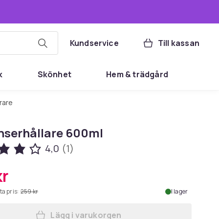
Kundservice
Till kassan
k
Skönhet
Hem & trädgård
erare
nserhållare 600ml
4,0
(1)
kr
ta pris:
259 kr
I lager
Lägg i varukorgen