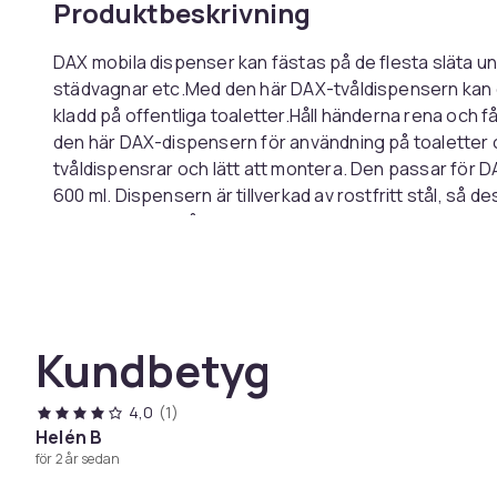
Produktbeskrivning
DAX mobila dispenser kan fästas på de flesta släta un
städvagnar etc.Med den här DAX-tvåldispensern kan du
kladd på offentliga toaletter.Håll händerna rena och f
den här DAX-dispensern för användning på toaletter o
tvåldispensrar och lätt att montera. Den passar för D
600 ml. Dispensern är tillverkad av rostfritt stål, så d
kladdfri hygien på offentliga toaletterDoserar uppm
att trycka ut flytande tvål från flaskanKompatibel m
väggMaterial: Rostfritt stålMått: 9 x 12 x 23 cm
Vikt, gram
Artikel.nr.
Kundbetyg
Produktsäkerhetsinformation
4,0
(1)
Helén B
för 2 år sedan